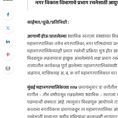
SHARE
नगर विकास विभागाचे प्रभाग रचनेसाठी आयुक
साईमत/धुळे/प्रतिनिधी :
आगामी होऊ घातलेल्या
स्थानिक स्वराज्य संस्थांच्या न
महानगरपालिका तसेच नगरपालिका, नगर परिषदांच्या प्रभाग
महानगरपालिकेच्याही प्रभाग रचनेची प्रक्रिया सुरु होत 
निवडणूक लढवण्यास इच्छुक असलेल्यांचे लक्ष प्रभाग 
राज्यातील कार्यकाळ पूर्ण झालेल्या महानगरपालिकांमध्य
जळगाव, नाशिकसह अ, ब, क वर्ग महानगरपालिकात चार स
मुंबई महानगरपालिकेच्या २२७
प्रभागांनुसार ‘ड’ वर्गा
मागील – तीन वर्षांपासून रखडलेल्या स्थानिक – स्वराज्य 
पडण्याची शक्यता आहे. त्यानुसार निवडणूक आयोगाने रा
करताना नगरविकास प्रभागाकडून २९ महानगरपालिका आयुक्
रचनेसाठी साधारण अडीच महिन्यांचा कालावधी लागणार आ