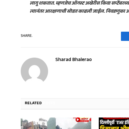
लागू शकतात. म्हणजेच ऑगस्ट अखेरीस किवा सप्टेंबरच्य
त्यानंतर आरक्षणाची सोडत काढली जाईल. निवडणुका ऑक्
SHARE.
Sharad Bhalerao
RELATED
POSTS