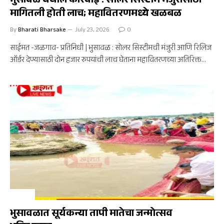
भुसावळ येथील कारवाई : सोलर सिस्टीम मंजुरीसाठी
मागितली होती लाच; महावितरणमध्ये खळबळ
By
Bharati Bharsake
July 23, 2026
0
साईमत -जळगाव- प्रतिनिधी | भुसावळ : सोलर सिस्टीमची मंजुरी आणि रिलिज
ऑर्डर देण्यासाठी दोन हजार रुपयांची लाच घेताना महावितरणच्या अतिरिक्त…
भुसावळ
भुसावळात सूर्यकन्या तापी मातेचा जन्मोत्सव