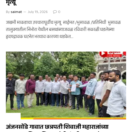
मृत्यू
By
saimat
July 19, 2026
0
जखमी माकडाचा उपचारापूर्वीच मृत्यू साईमत /भुसावळ /प्रतिनिधी भुसावळ
तालुक्यातील निंभोरा येथील बसथांब्याजवळ रविवारी सकाळी घडलेल्या
हृदयद्रावक घटनेत भरधाव कारच्या धडकेत…
भुसावळ
अंजनसोंडे गावात छत्रपती शिवाजी महाराजांच्या