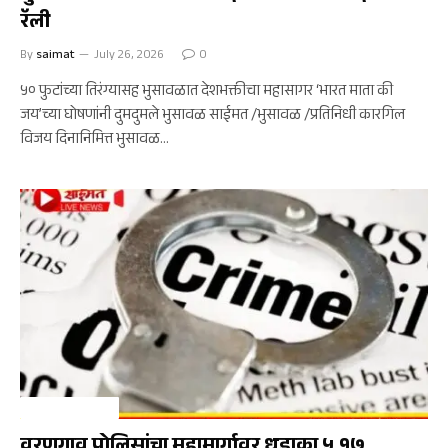
रॅली
By
saimat
July 26, 2026
0
५० फुटांच्या तिरंग्यासह भुसावळात देशभक्तीचा महासागर ‘भारत माता की
जय’च्या घोषणांनी दुमदुमले भुसावळ साईमत /भुसावळ /प्रतिनिधी कारगिल
विजय दिनानिमित्त भुसावळ…
UNCATEGORIZED
वरणगाव पोलिसांचा महामार्गावर धडाका ₹५.१७