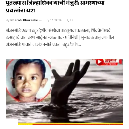
पुतळ्यास जिल्हाधिकाऱ्यांची मंजुरी; ग्रामस्थांच्या
प्रयत्नांना यश
By
Bharati Bharsake
July 17, 2026
0
​अंजनसोंडे एकता बहुउद्देशीय संस्थेचा पाठपुरावा फळाला; शिवप्रेमींमध्ये
उत्साहाचे वातावरण ​साईमत -जळगाव- प्रतिनिधी | भुसावळ तालुक्यातील
अंजनसोंडे गावातील अंजनसोंडे एकता बहुउद्देशीय…
क्राईम