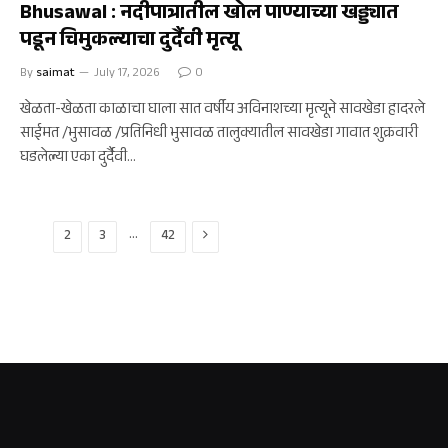
Bhusawal : नदीपात्रातील खोल पाण्याच्या खड्ड्यात
पडून चिमुकल्याचा दुर्दैवी मृत्यू
By
saimat
July 17, 2026
0
खेळता-खेळता काळाचा घाला सात वर्षीय अविनाशच्या मृत्यूने सावखेडा हादरले
साईमत /भुसावळ /प्रतिनिधी भुसावळ तालुक्यातील सावखेडा गावात शुक्रवारी
घडलेल्या एका दुर्दैवी…
Next
…
1
2
3
42