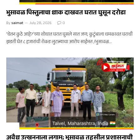
क्राईम
भुसावळ पिस्तुलाचा धाक दाखवत घरात घुसून दरोडा
By
saimat
July 28, 2026
0
‘चेतन कुठे आहे?’च्या शोधात घरात घुसले सात जण; कुटुंबाला धमकावत घराची
झडती घेत ८ हजारांची रोकड लुटल्याचा आरोप साईमत /भुसावळ…
क्राईम
अवैध उत्खननाला लगाम; भुसावळ तहसील प्रशासनाची