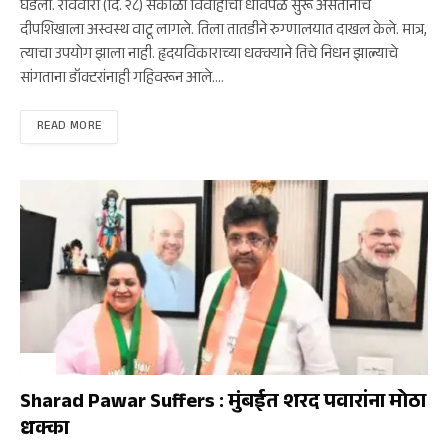
घडली. रविवारी (दि. २८) सकाळी विवाहाची धावपळ सुरू असतानाच
दीपशिखाला अस्वस्थ वाटू लागले. तिला तातडीने रुग्णालयात दाखल केले. मात्र,
त्याचा उपयोग झाला नाही. हृदयविकाराच्या धक्क्याने तिचे निधन झाल्याचे
सांगताना डॉक्टरांनाही गहिवरून आले.…
READ MORE
मुंबई
Sharad Pawar Suffers : मुंबईत शरद पवारांना मोठा
धक्का