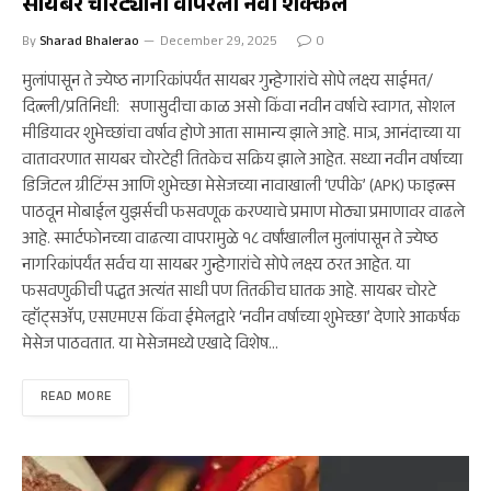
सायबर चोरट्यांनी वापरली नवी शक्कल
By
Sharad Bhalerao
December 29, 2025
0
मुलांपासून ते ज्येष्ठ नागरिकांपर्यंत सायबर गुन्हेगारांचे सोपे लक्ष्य साईमत/
दिल्ली/प्रतिनिधी: सणासुदीचा काळ असो किंवा नवीन वर्षाचे स्वागत, सोशल
मीडियावर शुभेच्छांचा वर्षाव होणे आता सामान्य झाले आहे. मात्र, आनंदाच्या या
वातावरणात सायबर चोरटेही तितकेच सक्रिय झाले आहेत. सध्या नवीन वर्षाच्या
डिजिटल ग्रीटिंग्स आणि शुभेच्छा मेसेजच्या नावाखाली ‘एपीके’ (APK) फाइल्स
पाठवून मोबाईल युझर्सची फसवणूक करण्याचे प्रमाण मोठ्या प्रमाणावर वाढले
आहे. स्मार्टफोनच्या वाढत्या वापरामुळे १८ वर्षांखालील मुलांपासून ते ज्येष्ठ
नागरिकांपर्यंत सर्वच या सायबर गुन्हेगारांचे सोपे लक्ष्य ठरत आहेत. या
फसवणुकीची पद्धत अत्यंत साधी पण तितकीच घातक आहे. सायबर चोरटे
व्हॉट्सॲप, एसएमएस किंवा ईमेलद्वारे ‘नवीन वर्षाच्या शुभेच्छा’ देणारे आकर्षक
मेसेज पाठवतात. या मेसेजमध्ये एखादे विशेष…
READ MORE