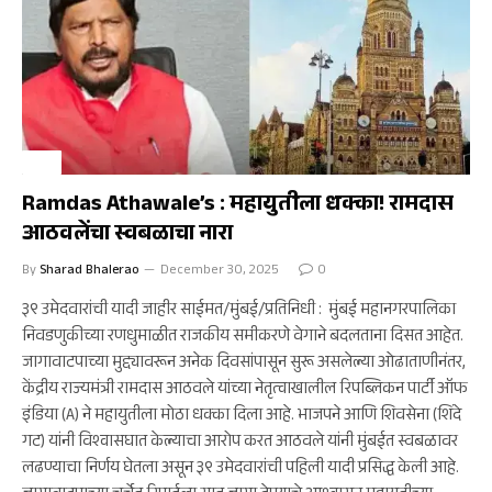
मुंबई
Ramdas Athawale’s : महायुतीला धक्का! रामदास
आठवलेंचा स्वबळाचा नारा
By
Sharad Bhalerao
December 30, 2025
0
३९ उमेदवारांची यादी जाहीर साईमत/मुंबई/प्रतिनिधी : मुंबई महानगरपालिका
निवडणुकीच्या रणधुमाळीत राजकीय समीकरणे वेगाने बदलताना दिसत आहेत.
जागावाटपाच्या मुद्द्यावरून अनेक दिवसांपासून सुरू असलेल्या ओढाताणीनंतर,
केंद्रीय राज्यमंत्री रामदास आठवले यांच्या नेतृत्वाखालील रिपब्लिकन पार्टी ऑफ
इंडिया (A) ने महायुतीला मोठा धक्का दिला आहे. भाजपने आणि शिवसेना (शिंदे
गट) यांनी विश्वासघात केल्याचा आरोप करत आठवले यांनी मुंबईत स्वबळावर
लढण्याचा निर्णय घेतला असून ३९ उमेदवारांची पहिली यादी प्रसिद्ध केली आहे.