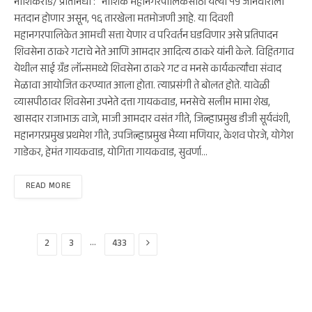
नाशिकरोड/ प्रतिनिधी : नाशिक महानगरपालिकेसाठी येत्या १५ जानेवारीला
मतदान होणार असून, १६ तारखेला मतमोजणी आहे. या दिवशी
महानगरपालिकेत आमची सत्ता येणार व परिवर्तन घडविणार असे प्रतिपादन
शिवसेना ठाकरे गटाचे नेते आणि आमदार आदित्य ठाकरे यांनी केले. विहितगाव
येथील साई ग्रँड लॉन्समध्ये शिवसेना ठाकरे गट व मनसे कार्यकर्त्यांचा संवाद
मेळावा आयोजित करण्यात आला होता. त्याप्रसंगी ते बोलत होते. यावेळी
व्यासपीठावर शिवसेना उपनेते दत्ता गायकवाड, मनसेचे सलीम मामा शेख,
खासदार राजाभाऊ वाजे, माजी आमदार वसंत गीते, जिल्हाप्रमुख डीजी सूर्यवंशी,
महानगरप्रमुख प्रथमेश गीते, उपजिल्हाप्रमुख भैय्या मणियार, केशव पोरजे, योगेश
गाडेकर, हेमंत गायकवाड, योगिता गायकवाड, सुवर्णा…
READ MORE
Next
…
1
2
3
433