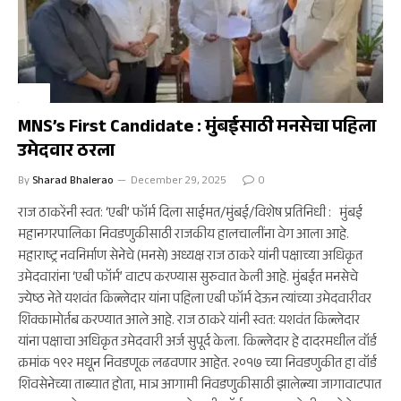
मुंबई
MNS’s First Candidate : मुंबईसाठी मनसेचा पहिला
उमेदवार ठरला
By
Sharad Bhalerao
December 29, 2025
0
राज ठाकरेंनी स्वत: ‘एबी’ फॉर्म दिला साईमत/मुंबई/विशेष प्रतिनिधी : मुंबई
महानगरपालिका निवडणुकीसाठी राजकीय हालचालींना वेग आला आहे.
महाराष्ट्र नवनिर्माण सेनेचे (मनसे) अध्यक्ष राज ठाकरे यांनी पक्षाच्या अधिकृत
उमेदवारांना ‘एबी फॉर्म’ वाटप करण्यास सुरुवात केली आहे. मुंबईत मनसेचे
ज्येष्ठ नेते यशवंत किल्लेदार यांना पहिला एबी फॉर्म देऊन त्यांच्या उमेदवारीवर
शिक्कामोर्तब करण्यात आले आहे. राज ठाकरे यांनी स्वत: यशवंत किल्लेदार
यांना पक्षाचा अधिकृत उमेदवारी अर्ज सुपूर्द केला. किल्लेदार हे दादरमधील वॉर्ड
क्रमांक १९२ मधून निवडणूक लढवणार आहेत. २०१७ च्या निवडणुकीत हा वॉर्ड
शिवसेनेच्या ताब्यात होता, मात्र आगामी निवडणुकीसाठी झालेल्या जागावाटपात