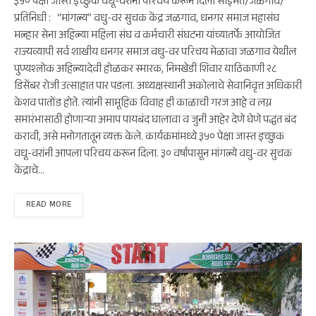
३५० पेक्षा जास्त इच्छुक वधू-वरांनी परिचय करून दिला साईमत/जळगाव/
प्रतिनिधी : “मांगल्य” वधु-वर सुचक केंद्र जळगाव, धनगर समाज महासंघ
मल्हार सेना अहिल्या महिला संघ व कर्मचारी संघटना यांच्यातर्फे आयोजित
राज्यव्यापी सर्व शाखीय धनगर समाज वधु-वर परिचय मेळावा जळगाव येथील
पुण्यश्लोक अहिल्यादेवी होळकर स्मारक, निमखेडी शिवार याठिकाणी २८
डिसेंबर रोजी उत्साहात पार पडला. अध्यक्षस्थानी अकोलाचे सेवानिवृत्त अधिकारी
केशव पातोंड होते. त्यांनी सामूहिक विवाह ही काळाची गरज आहे व लग्न
समारंभासाठी होणाऱ्या अमाप पायबंद घालावा व जुनी आहेर देणे घेणे पद्धत बंद
करावी, असे मनोगतातून व्यक्त केले. कार्यक्रमांमध्ये ३५० पेक्षा जास्त इच्छुक
वधू-वरांनी आपला परिचय करून दिला. ३० वर्षापासून मांगल्ये वधु-वर सुचक
केंद्राचे…
READ MORE