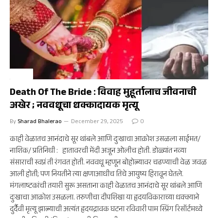
नाशिक
Death Of The Bride : विवाह मुहूर्तालाच जीवनाची
अखेर ; नववधूचा धक्कादायक मृत्यू
By
Sharad Bhalerao
December 29, 2025
0
काही वेळातच आनंदाचे सूर थांबले आणि दुःखाचा आक्रोश उसळला साईमत/
नाशिक/ प्रतिनिधी : हातावरची मेंदी अजून ओलीच होती. डोळ्यांत नव्या
संसाराची स्वप्नं ती रंगवत होती. नववधू म्हणून बोहोल्यावर चढण्याची वेळ जवळ
आली होती; पण नियतीने त्या क्षणाआधीच तिचे आयुष्य हिरावून घेतले.
मंगलाष्टकांची तयारी सुरू असताना काही वेळातच आनंदाचे सूर थांबले आणि
दुःखाचा आक्रोश उसळला. तरुणीचा दीपशिखा या हृदयविकाराच्या धक्क्याने
दुर्दैवी मृत्यू झाल्याची अत्यंत हृदयद्रावक घटना रविवारी पाम स्प्रिंग रिसॉर्टमध्ये