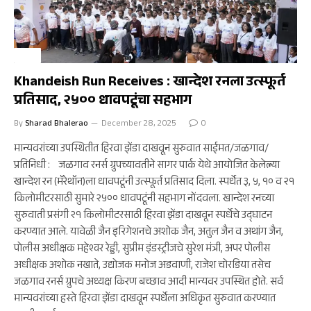
क्रीडा
Khandeish Run Receives : खान्देश रनला उत्स्फूर्त
प्रतिसाद, २५०० धावपटूंचा सहभाग
By
Sharad Bhalerao
December 28, 2025
0
मान्यवरांच्या उपस्थितीत हिरवा झेंडा दाखवून सुरुवात साईमत/जळगाव/
प्रतिनिधी : जळगाव रनर्स ग्रुपच्यावतीने सागर पार्क येथे आयोजित केलेल्या
खान्देश रन (मॅरेथॉन)ला धावपटूंनी उत्स्फूर्त प्रतिसाद दिला. स्पर्धेत ३, ५, १० व २१
किलोमीटरसाठी सुमारे २५०० धावपटूंनी सहभाग नोंदवला. खान्देश रनच्या
सुरुवाती प्रसंगी २१ किलोमीटरसाठी हिरवा झेंडा दाखवून स्पर्धेचे उद्घाटन
करण्यात आले. यावेळी जैन इरिगेशनचे अशोक जैन, अतुल जैन व अथांग जैन,
पोलीस अधीक्षक महेश्वर रेड्डी, सुप्रीम इंडस्ट्रीजचे सुरेश मंत्री, अपर पोलीस
अधीक्षक अशोक नखाते, उद्योजक मनोज अडवाणी, राजेश चोरडिया तसेच
जळगाव रनर्स ग्रुपचे अध्यक्ष किरण बच्छाव आदी मान्यवर उपस्थित होते. सर्व
मान्यवरांच्या हस्ते हिरवा झेंडा दाखवून स्पर्धेला अधिकृत सुरुवात करण्यात