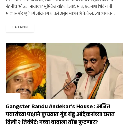
जागा मागण्यासाठी कधीही कोणाच्या दारात जावे लागले नव्हते. शिवसेना
नेहमीच ‘मोठ्या भावाच्या’ भूमिकेत राहिली आहे. मात्र, एकनाथ शिंदे यांनी
भाजपसमोर पूर्णपणे लोटांगण घातले असून भाजप जे फेकेल, त्या जागांवर…
READ MORE
राजकीय
Gangster Bandu Andekar’s House : अजित
पवारांच्या पक्षाने कुख्यात गुंड बंडू आंदेकरांच्या घरात
दिली २ तिकीटं; नव्या वादाला तोंड फुटणार?