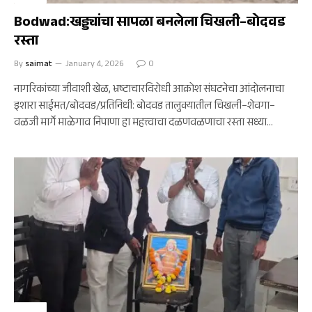
Bodwad:खड्ड्यांचा सापळा बनलेला चिखली–बोदवड
रस्ता
By
saimat
January 4, 2026
0
नागरिकांच्या जीवाशी खेळ, भ्रष्टाचारविरोधी आक्रोश संघटनेचा आंदोलनाचा
इशारा साईमत/बोदवड/प्रतिनिधी: बोदवड तालुक्यातील चिखली–शेवगा–
वळजी मार्गे माळेगाव निपाणा हा महत्त्वाचा दळणवळणाचा रस्ता सध्या…
बोदवड