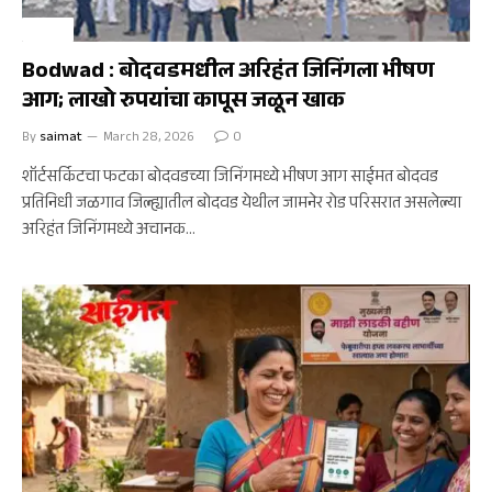
बोदवड
Bodwad : बोदवडमधील अरिहंत जिनिंगला भीषण
आग; लाखो रुपयांचा कापूस जळून खाक
By
saimat
March 28, 2026
0
शॉर्टसर्किटचा फटका बोदवडच्या जिनिंगमध्ये भीषण आग साईमत बोदवड
प्रतिनिधी जळगाव जिल्ह्यातील बोदवड येथील जामनेर रोड परिसरात असलेल्या
अरिहंत जिनिंगमध्ये अचानक…