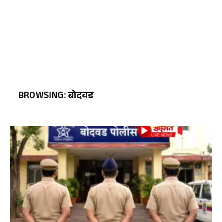
BROWSING:
बोदवड