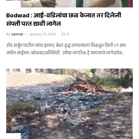
बोदवड
Bodwad : आई-वडिलांचा छळ केलात तर दिलेली
संपत्ती परत द्यावी लागेल
By
saimat
January 11, 2026
0
ॲड.अर्जुन पाटील यांचा इशारा; बेघर वृद्ध दाम्पत्याला मिळवून दिली ८१ आर.
जमीन साईमत /बोदवड/प्रतिनिधी : ज्येष्ठ नागरिक हे समाजाचे मार्गदर्शक…
बोदवड