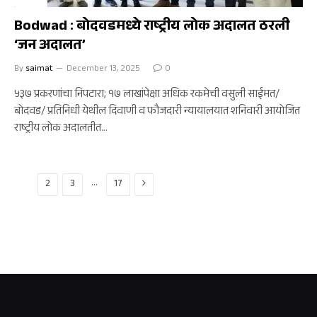
Bodwad : बोदवडमध्ये राष्ट्रीय लोक अदालत ठरली
‘जन अदालत’
By
saimat
December 13, 2025
0
५३७ प्रकरणांचा निपटारा; १७ लाखांपेक्षा अधिक रकमेची वसुली साईमत/
बोदवड/ प्रतिनिधी येथील दिवाणी व फौजदारी न्यायालयात शनिवारी आयोजित
राष्ट्रीय लोक अदालतीत…
Next
…
1
2
3
17