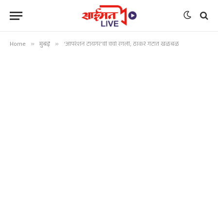
Home
»
मुंबई
»
‘ऑपरेशन टायगर’ची चर्चा रंगली; ठाकरे गटात खळबळ