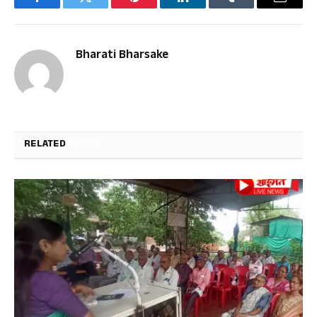
Facebook
Twitter
Pinterest
LinkedIn
Tumblr
Email
Bharati Bharsake
RELATED
POSTS