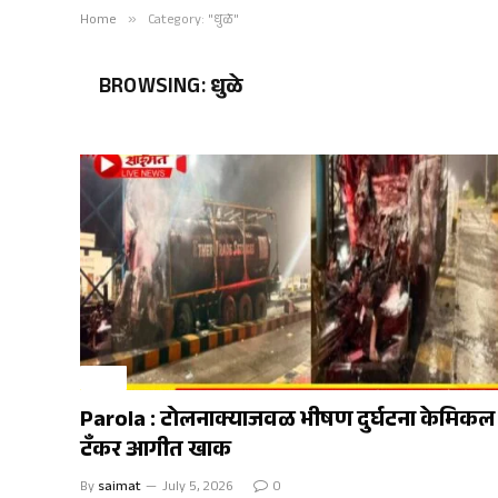
Home
»
Category: "धुळे"
BROWSING:
धुळे
क्राईम
Parola : टोलनाक्याजवळ भीषण दुर्घटना केमिकल
टँकर आगीत खाक
By
saimat
July 5, 2026
0