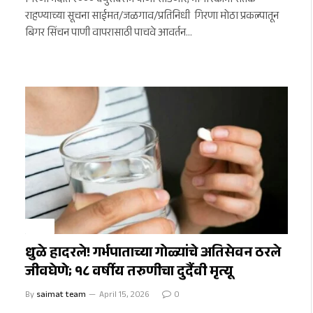
गिरणा नदीत २००० क्युसेक्सने पाणी सोडणार; नागरिकांना सतर्क
राहण्याच्या सूचना साईमत/जळगाव/प्रतिनिधी गिरणा मोठा प्रकल्पातून
बिगर सिंचन पाणी वापरासाठी पाचवे आवर्तन…
क्राईम
धुळे हादरले! गर्भपाताच्या गोळ्यांचे अतिसेवन ठरले
जीवघेणे; १८ वर्षीय तरुणीचा दुर्दैवी मृत्यू
By
saimat team
April 15, 2026
0