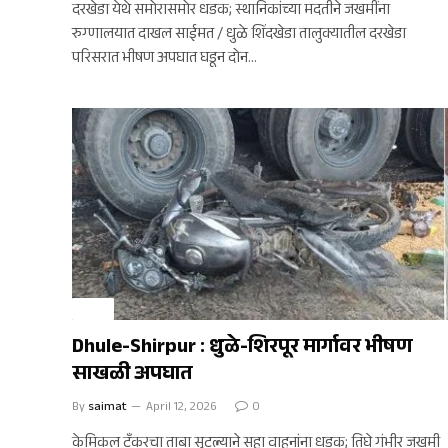
दरखेडा येथे समोरासमोर धडक; स्थानिकांच्या मदतीने जखमींना
रुग्णालयात दाखल साईमत / धुळे शिंदखेडा तालुक्यातील दरखेडा
परिसरात भीषण अपघात घडून दोन…
क्राईम
Dhule-Shirpur : धुळे-शिरपूर मार्गावर भीषण
साखळी अपघात
By
saimat
April 12, 2026
0
केमिकल टँकरचा ताबा सुटल्याने सहा वाहनांना धडक; तिघे गंभीर जखमी