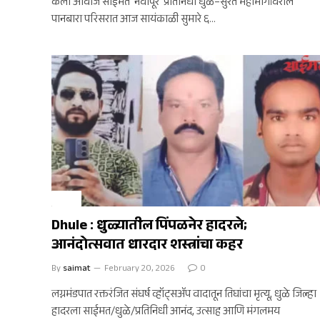
केला आवाज साईमत नवापूर प्रतिनिधी धुळे–सुरत महामार्गावरील
पानबारा परिसरात आज सायंकाळी सुमारे ६…
क्राईम
Dhule : धुळ्यातील पिंपळनेर हादरले;
आनंदोत्सवात धारदार शस्त्रांचा कहर
By
saimat
February 20, 2026
0
लग्नमंडपात रक्तरंजित संघर्ष व्हॉट्सअ‍ॅप वादातून तिघांचा मृत्यू, धुळे जिल्हा
हादरला साईमत/धुळे/प्रतिनिधी आनंद, उत्साह आणि मंगलमय