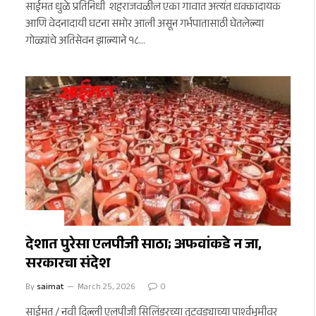
साईमत धुळे प्रतिनिधी शहराजवळील एका गावात अत्यंत धक्कादायक
आणि वेदनादायी घटना समोर आली असून गर्भपातासाठी घेतलेल्या
गोळ्यांचे अतिसेवन झाल्याने १८…
अमळनेर
देशात पुरेसा एलपीजी साठा; अफवांकडे न जा,
सरकारचा संदेश
By
saimat
March 25, 2026
0
साईमत / नवी दिल्ली एलपीजी सिलिंडरच्या तुटवड्याच्या पार्श्वभूमीवर