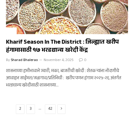
कृषी
Kharif Season In The District : जिल्ह्यात खरीप
हंगामासाठी १७ भरडधान्य खरेदी केंद्र
By
Sharad Bhalerao
November 4, 2025
0
शासनाच्या हमीभावाने ज्वारी, मका, बाजरीची खरेदी : शेतकऱ्यांना नोंदणीचे
आवाहन साईमत/जळगाव/प्रतिनिधी : खरीप पणन हंगाम २०२५-२६ अंतर्गत
भरडधान्य खरेदीसाठी शासनाच्या…
Next
…
1
2
3
42