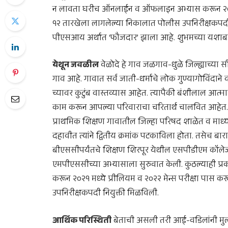
न लावता घरीच ऑनलाईन व ऑफलाइन अभ्यास करून २०२१ म
१२ तारखेला लागलेल्या निकालात पोलीस उपनिरीक्षकपदी नि
पीएसआय अर्थात ‘फौजदार’ झाला आहे. शुभमच्या यशाबद्दल 
येथून जवळील
वेळोदे हे गाव जळगाव-धुळे जिल्ह्याच्या
गाव आहे. गावात सर्व जाती-धर्माचे लोक गुण्यागोविंदा
च्यावर कुटुंब वास्तव्यास आहेत. त्यापैकी बंशीलाल आत्मारा
काम करून आपल्या परिवाराचा चरितार्थ चालवित आहेत. 
प्राथमिक शिक्षण गावातील जिल्हा परिषद शाळेत व माध्
दहावीत त्यांने द्वितीय क्रमांक पटकाविला होता. तसेच बारा
बीएससीपर्यंतचे शिक्षण शिरपूर येथील एसपीडीएम कॉलेज येथे
एमपीएससीच्या अभ्यासाला सुरुवात केली. कुठल्याही 
करून २०२१ मध्ये प्रीलियम व २०२२ मेन्स परीक्षा पास 
उपनिरीक्षकपदी नियुक्ती मिळविली.
आर्थिक परिस्थिती
बेताची असली तरी आई-वडिलांनी मुलां