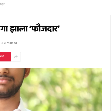
जदार’
ुलगा झाला ‘फौजदार’
3 Mins Read
est