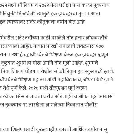
ध्ये प्रीलियम व २०२२ मेन्स परीक्षा पास करून नुकत्याच
युक्ती मिळविली. त्यामुळे ट्रक ड्रायव्हरचा मुलगा आता
त्याच्यावर सर्वत्र कौतुकाचा वर्षाव होत आहे.
 सीमेवरील अनेर नदीच्या काठी वसलेले तीन हजार लोकवस्तीचे
ने वास्तव्याला आहेत. गावात पारधी समाजाचे जवळपास १००
म पारधी हे दहावीपर्यंतचे शिक्षण घेऊन ट्रक ड्रायव्हर म्हणून
कुटुंबात शुभम हा मोठा आणि दोन मुली आहेत. शुभमचे
यमिक शिक्षण घोडगाव येथील सी.बी.निकुम हायस्कुलमध्ये झाले.
वीपर्यंतचे शिक्षण महात्मा गांधी महाविद्यालय, चोपडा येथे झाले.
 पूर्ण केले. २०२० मध्ये ग्रॅज्युएशन पूर्ण करून
प्रकारचे क्लासेस न लावता घरीच ऑनलाईन व ऑफलाइन अभ्यास
करून नुकत्याच १२ तारखेला लागलेल्या निकालात पोलीस
च्या शिक्षणासाठी कुठल्याही प्रकारची आर्थिक उणीव भासू