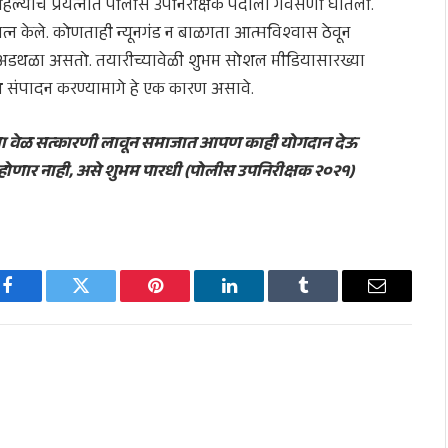
 पहिल्याच प्रयत्नात पोलीस उपनिरीक्षक पदाला गवसणी घातली.
त्न केले. कोणताही न्यूनगंड न बाळगता आत्मविश्‍वास ठेवून
ा अडथळा असतो. तयारीच्यावेळी शुभम सोशल मीडियासारख्या
 संपादन करण्यामागे हे एक कारण असावे.
आपला वेळ सत्कारणी लावून समाजात आपण काही योगदान देऊ
णार नाही, असे शुभम पारधी (पोलीस उपनिरीक्षक २०२१)
Facebook
Twitter
Pinterest
LinkedIn
Tumblr
Email