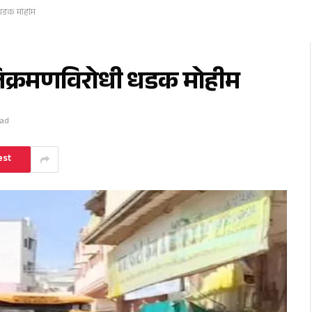
 धडक मोहीम
िक्रमणविरोधी धडक मोहीम
ead
est