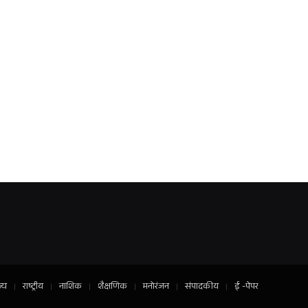
ज्य
राष्ट्रीय
नाशिक
शैक्षणिक
मनोरंजन
संपादकीय
ई -पेपर