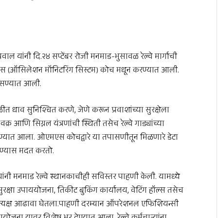
वाल यांनी दि.२४ सप्टेंबर रोजी मनमाड-भुसावळ रेल्वे मार्गाची
मएस (ऑसिलेशन मॉनिटरिंग सिस्टम) कोच मधून करण्यात आली.
तपासण्यात आली.
ीत धाव सुनिश्चित करणे, जेणे करून प्रवाशांच्या सुरक्षेला
्र आणि सिग्नल यंत्रणांची स्थिती तसेच रेल्वे गाड्यांच्या
करण्यात आला. ओएमएस कोचद्वारे या तपासणीतून मिळणारे डेटा
नवण्यास मदत करतो.
 यांनी मनमाड रेल्वे स्थानकाचीही सविस्तर पाहणी केली. यामध्ये
, सुरक्षा उपाययोजना, तिकीट बुकिंग कार्यालय, वेटिंग हॉल्स तसेच
ा प्रत्यक्ष आढावा घेतला.पाहणी दरम्यान ऑपरेशनल एफिशियन्सी