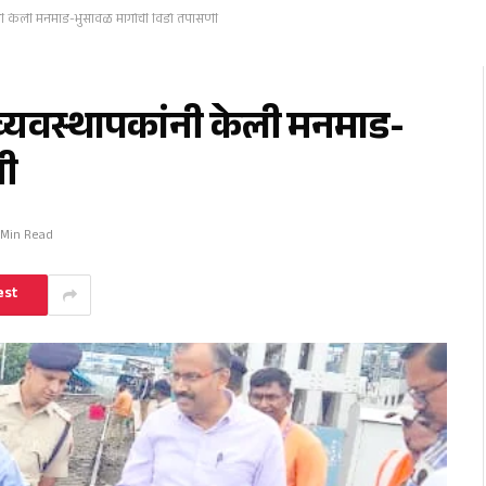
नी केली मनमाड-भुसावळ मार्गाची विंडो तपासणी
व्यवस्थापकांनी केली मनमाड-
णी
 Min Read
est