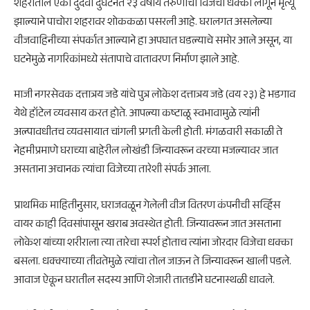
शहरातील एका दुर्दैवी दुर्घटनेत २३ वर्षीय तरुणाचा विजेचा धक्का लागून मृत्यू
झाल्याने पाचोरा शहरावर शोककळा पसरली आहे. घरालगत असलेल्या
वीजवाहिनीच्या संपर्कात आल्याने हा अपघात घडल्याचे समोर आले असून, या
घटनेमुळे नागरिकांमध्ये संतापाचे वातावरण निर्माण झाले आहे.
माजी नगरसेवक दत्तात्रय जडे यांचे पुत्र लोकेश दत्तात्रय जडे (वय २३) हे भडगाव
येथे हॉटेल व्यवसाय करत होते. आपल्या कष्टाळू स्वभावामुळे त्यांनी
अल्पावधीतच व्यवसायात चांगली प्रगती केली होती. मंगळवारी सकाळी ते
नेहमीप्रमाणे घराच्या बाहेरील लोखंडी जिन्यावरून वरच्या मजल्यावर जात
असताना अचानक त्यांचा विजेच्या तारेशी संपर्क आला.
प्राथमिक माहितीनुसार, घराजवळून गेलेली वीज वितरण कंपनीची सर्व्हिस
वायर काही दिवसांपासून खराब अवस्थेत होती. जिन्यावरून जात असताना
लोकेश यांच्या शरीराला त्या तारेचा स्पर्श होताच त्यांना जोरदार विजेचा धक्का
बसला. धक्क्याच्या तीव्रतेमुळे त्यांचा तोल जाऊन ते जिन्यावरून खाली पडले.
आवाज ऐकून घरातील सदस्य आणि शेजारी तातडीने घटनास्थळी धावले.