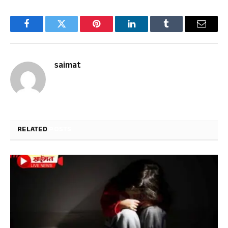
Facebook
Twitter
Pinterest
LinkedIn
Tumblr
Email
saimat
RELATED
POSTS