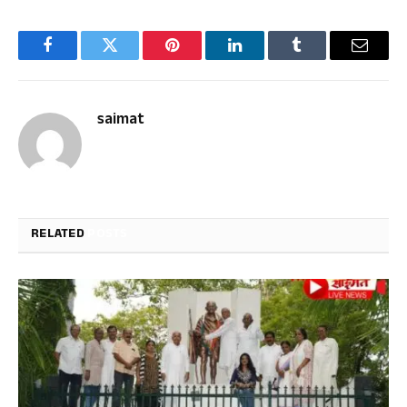
Facebook
Twitter
Pinterest
LinkedIn
Tumblr
Email
saimat
RELATED
POSTS