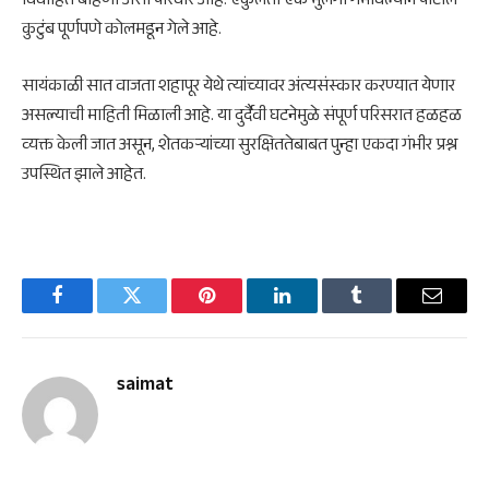
विवाहित बहिणी असा परिवार आहे. एकुलता एक मुलगा गमावल्याने पाटील
कुटुंब पूर्णपणे कोलमडून गेले आहे.
सायंकाळी सात वाजता शहापूर येथे त्यांच्यावर अंत्यसंस्कार करण्यात येणार
असल्याची माहिती मिळाली आहे. या दुर्दैवी घटनेमुळे संपूर्ण परिसरात हळहळ
व्यक्त केली जात असून, शेतकऱ्यांच्या सुरक्षिततेबाबत पुन्हा एकदा गंभीर प्रश्न
उपस्थित झाले आहेत.
Facebook
Twitter
Pinterest
LinkedIn
Tumblr
Email
saimat