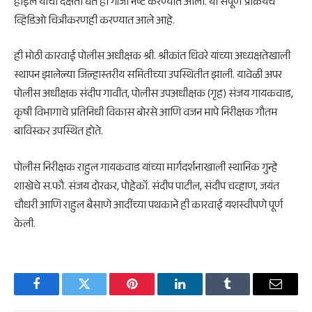
होईल याची दक्षता घेत हा गांजा नष्ट करण्यात आला. या संपूर्ण प्रक्रियेचे
व्हिडिओ चित्रीकरणही करण्यात आले आहे.
​ही मोठी कारवाई पोलीस अधीक्षक श्री. श्रीकांत धिवरे यांच्या अध्यक्षतेखाली
स्थापन झालेल्या जिल्हास्तरीय समितीच्या उपस्थितीत झाली. यावेळी अपर
पोलीस अधीक्षक संदीप गावीत, पोलीस उपअधीक्षक (गृह) संजय गायकवाड,
कृषी विभागाचे प्रतिनिधी विकास बोरसे आणि वजन मापे निरीक्षक गौतम
बाविस्कर उपस्थित होते.
पोलीस निरीक्षक राहुल गायकवाड यांच्या मार्गदर्शनाखाली स्थानिक गुन्हे
शाखेचे स.फौ. संजय दोरकर, पोहेकॉ. संदीप पाटील, संदीप चव्हाण, जयंत
चौधरी आणि राहुल बैसाणे आदींच्या पथकाने ही कारवाई यशस्वीपणे पूर्ण
केली.
Facebook
Twitter
Pinterest
LinkedIn
Tumblr
Email