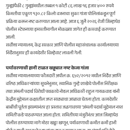
गुन्ह्यांपैकी ८ गुन्ह्यांमधील तब्बल १ कोटी ८६ लाख १६ हजार ४०० रुपये
किमतीचा एकूण १३०.८२ किलो वजनाचा सुका गांजा पोलिसांकडून पूर्ण
प्रक्रिया करून नष्ट करण्यात आला आहे. आज ६ जुलै २०२६ रोजी जिल्हापेठ
पोलीस स्टेशनच्या इमारतीमागील मोकळ्या जागेत ही कारवाई करण्यात
आली.
​सर्वोच्च न्यायालय, केंद्र सरकार आणि पोलीस महासंचालक कार्यालयाच्या
निर्देशानुसार ही कायदेशीर विल्हेवाट लावली गेली.
पर्यावरणाची हानी टाळत खड्ड्यात नष्ट केला गांजा
​सर्वोच्च न्यायालयाच्या फौजदारी अपील क्र. ६५२/२०१२ मधील निर्देश आणि
वरिष्ठ अधिकाऱ्यांच्या सूचनेनुसार, स्थानिक गुन्हे शाखेचे पोलीस निरीक्षक
तथा अंमली पदार्थ विरोधी पथकाचे नोडल अधिकारी राहुल गायकवाड यांनी
केंद्रीय मुद्देमाल कक्षातील जप्त साठ्याचा आढावा घेतला होता. कायदेशीर
बाबींची पूर्तता झाल्यानंतर हा प्रस्ताव जळगावच्या ‘अंमली पदार्थ मुद्देमाल नाश
समिती’कडे पाठवण्यात आला होता. समितीच्या मंजुरीनंतर आज जिल्हापेठ
पोलीस ठाण्याच्या मागे मोठा खड्डा खणून, पर्यावरणाची कमीत कमी हानी