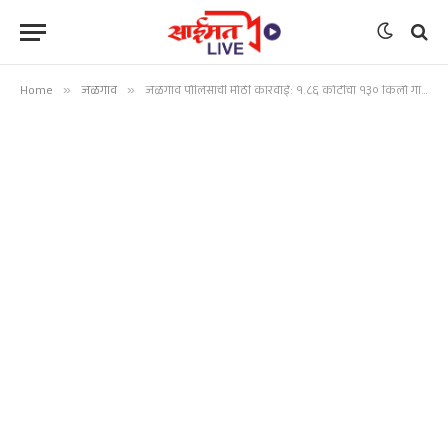
Home
»
जळगाव
»
जळगाव पोलिसांची मोठी कारवाई: १.८६ कोटींचा १३० किलो गांजा खड्डा खणून केला नष्ट