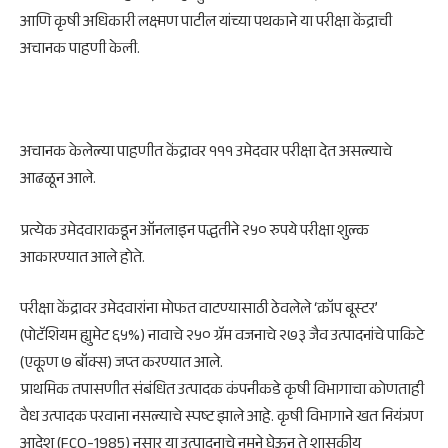
आणि कृषी अधिकारी लक्ष्मण पाटील यांच्या पथकाने या परीक्षा केंद्राची
अचानक पाहणी केली.
अचानक केलेल्या पाहणीत केंद्रावर १११ उमेदवार परीक्षा देत असल्याचे
आढळून आले.
प्रत्येक उमेदवाराकडून ऑनलाइन पद्धतीने २५० रुपये परीक्षा शुल्क
आकारण्यात आले होते.
परीक्षा केंद्रावर उमेदवारांना मोफत वाटण्यासाठी ठेवलेले ‘क्रॉप बूस्टर’
(पोटॅशियम ह्युमेट ६५%) नावाचे २५० ग्रॅम वजनाचे २७३ जैव उत्पादनांचे पाकिटे
(एकूण ७ बॉक्स) जप्त करण्यात आले.
प्राथमिक तपासणीत संबंधित उत्पादक कंपनीकडे कृषी विभागाचा कोणताही
वैध उत्पादक परवाना नसल्याचे स्पष्ट झाले आहे. कृषी विभागाने खत नियंत्रण
आदेश (FCO-1985) नुसार या उत्पादनाचे नमुने घेऊन ते शासकीय