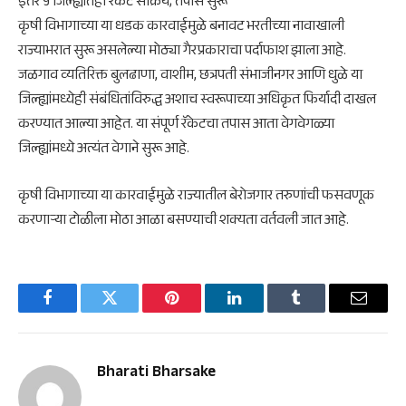
इतर ५ जिल्ह्यांतही रॅकेट सक्रिय; तपास सुरू
कृषी विभागाच्या या धडक कारवाईमुळे बनावट भरतीच्या नावाखाली
राज्याभरात सुरू असलेल्या मोठ्या गैरप्रकाराचा पर्दाफाश झाला आहे.
जळगाव व्यतिरिक्त बुलढाणा, वाशीम, छत्रपती संभाजीनगर आणि धुळे या
जिल्ह्यांमध्येही संबंधितांविरुद्ध अशाच स्वरूपाच्या अधिकृत फिर्यादी दाखल
करण्यात आल्या आहेत. या संपूर्ण रॅकेटचा तपास आता वेगवेगळ्या
जिल्ह्यांमध्ये अत्यंत वेगाने सुरू आहे.
कृषी विभागाच्या या कारवाईमुळे राज्यातील बेरोजगार तरुणांची फसवणूक
करणाऱ्या टोळीला मोठा आळा बसण्याची शक्यता वर्तवली जात आहे.
Facebook
Twitter
Pinterest
LinkedIn
Tumblr
Email
Bharati Bharsake