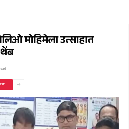
ोलिओ मोहिमेला उत्साहात
थेंब
Read
est