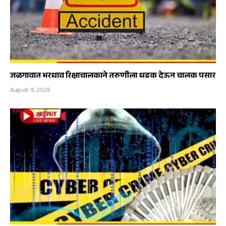
जळगावात भरधाव रिक्षाचालकाने तरुणीला धडक देऊन चालक पसार
August 9, 2026