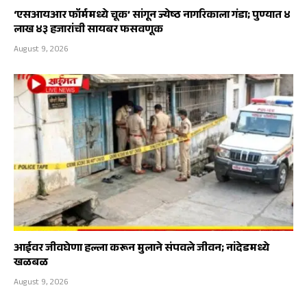
‘एसआयआर फॉर्ममध्ये चूक’ सांगून ज्येष्ठ नागरिकाला गंडा; पुण्यात ४
लाख ४३ हजारांची सायबर फसवणूक
August 9, 2026
आईवर जीवघेणा हल्ला करून मुलाने संपवले जीवन; नांदेडमध्ये
खळबळ
August 9, 2026