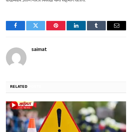
कळमकर आणि नीरज पिसाळ यांनी सहभाग घेतला.
Facebook
Twitter
Pinterest
LinkedIn
Tumblr
Email
saimat
RELATED
POSTS