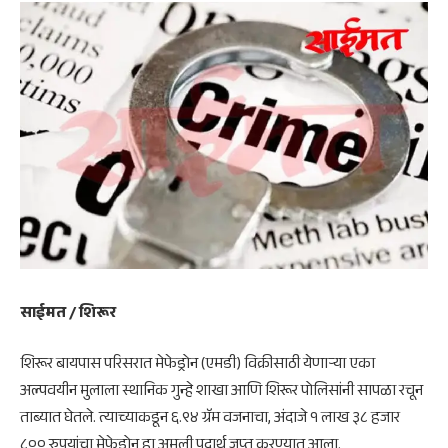
साईमत / शिरूर
शिरूर बायपास परिसरात मेफेड्रोन (एमडी) विक्रीसाठी येणाऱ्या एका
अल्पवयीन मुलाला स्थानिक गुन्हे शाखा आणि शिरूर पोलिसांनी सापळा रचून
ताब्यात घेतले. त्याच्याकडून ६.९४ ग्रॅम वजनाचा, अंदाजे १ लाख ३८ हजार
८०० रुपयांचा मेफेड्रोन हा अमली पदार्थ जप्त करण्यात आला.