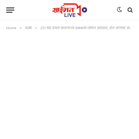
Home
»
राज्य
»
251 च्या वेगाने धावणाऱ्या BMWचा भीषण अपघात; दोन जणांचा जागीच मृत्यू!