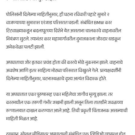
पोलिसांनी दिलेल्या माहितीनुसार, ही घटना रविवारी पहाटे सुमारे २
वाजण्याच्या सुमारास एरंजाड परिसरात घडली. संबंधित BMW कार
टिटवाळ्याकडून बदलापूरच्या दिशेने येत असताना चालकाचे वाहनावरील
नियंत्रण सुटले. त्यानंतर कार महामार्गावरील दुभाजकाला जोरदार धडकून
अनेकवेळा पलटी झाली.
अपघाताचा जोर इतका प्रचंड होता की कारचे मोठे नुकसान झाले. वाहनाचे
अवशेष आणि इतर साहित्य मोठ्या परिसरात विखुरले गेले. प्रत्यक्षदर्शींनी
दिलेल्या माहितीनुसार, घटनास्थळाचे दृश्य अत्यंत विदारक होते.
या अपघातात एका पुरुषासह एका महिलेचा जागीच मृत्यू झाला. तर
कारमधील एक तरुणी गंभीर जखमी झाली असून तिला तातडीने जवळच्या
रुग्णालयात दाखल करण्यात आले आहे. तिची प्रकृती चिंताजनक असल्याची
माहिती मिळत आहे.
दरम्यान, सोशल मीडियावर अपघाताशी संबंधित एक व्हिडिओ व्हायरल होत