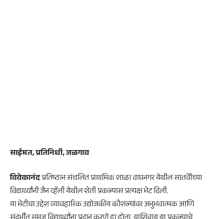
साईमत, प्रतिनिधी, जळगाव
विवेकानंद
प्रतिष्ठान संचलित प्राथमिक शाळा वाघनगर येथील सातवेीच्या
विद्यार्थ्यांनी जैन व्हॅली येथील शेती प्रकल्पास प्रत्यक्ष भेट दिली.
या भेटीचा उद्देश व्यावहारिक उद्योजकीय कौशल्यांवर अनुभवात्मक आणि
संदर्भीत समज विद्यार्थ्यांना प्रदान करणे हा होता. याशिवाय या प्रकल्पाचे