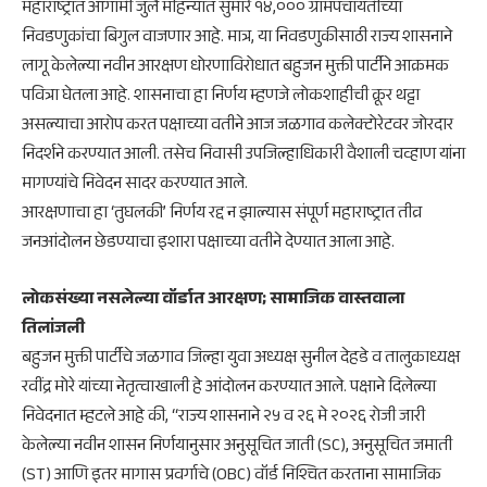
​महाराष्ट्रात आगामी जुलै महिन्यात सुमारे १४,००० ग्रामपंचायतींच्या
निवडणुकांचा बिगुल वाजणार आहे. मात्र, या निवडणुकीसाठी राज्य शासनाने
लागू केलेल्या नवीन आरक्षण धोरणाविरोधात बहुजन मुक्ती पार्टीने आक्रमक
पवित्रा घेतला आहे. शासनाचा हा निर्णय म्हणजे लोकशाहीची क्रूर थट्टा
असल्याचा आरोप करत पक्षाच्या वतीने आज जळगाव कलेक्टोरेटवर जोरदार
निदर्शने करण्यात आली. तसेच निवासी उपजिल्हाधिकारी वैशाली चव्हाण यांना
मागण्यांचे निवेदन सादर करण्यात आले.
​आरक्षणाचा हा ‘तुघलकी’ निर्णय रद्द न झाल्यास संपूर्ण महाराष्ट्रात तीव्र
जनआंदोलन छेडण्याचा इशारा पक्षाच्या वतीने देण्यात आला आहे.
​लोकसंख्या नसलेल्या वॉर्डात आरक्षण; सामाजिक वास्तवाला
तिलांजली
​बहुजन मुक्ती पार्टीचे जळगाव जिल्हा युवा अध्यक्ष सुनील देहडे व तालुकाध्यक्ष
रवींद्र मोरे यांच्या नेतृत्वाखाली हे आंदोलन करण्यात आले. पक्षाने दिलेल्या
निवेदनात म्हटले आहे की, “राज्य शासनाने २५ व २६ मे २०२६ रोजी जारी
केलेल्या नवीन शासन निर्णयानुसार अनुसूचित जाती (SC), अनुसूचित जमाती
(ST) आणि इतर मागास प्रवर्गाचे (OBC) वॉर्ड निश्चित करताना सामाजिक