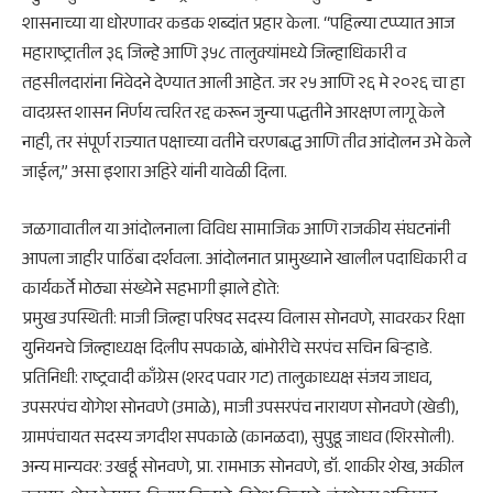
शासनाच्या या धोरणावर कडक शब्दांत प्रहार केला. “पहिल्या टप्प्यात आज
महाराष्ट्रातील ३६ जिल्हे आणि ३५८ तालुक्यांमध्ये जिल्हाधिकारी व
तहसीलदारांना निवेदने देण्यात आली आहेत. जर २५ आणि २६ मे २०२६ चा हा
वादग्रस्त शासन निर्णय त्वरित रद्द करून जुन्या पद्धतीने आरक्षण लागू केले
नाही, तर संपूर्ण राज्यात पक्षाच्या वतीने चरणबद्ध आणि तीव्र आंदोलन उभे केले
जाईल,” असा इशारा अहिरे यांनी यावेळी दिला.
​जळगावातील या आंदोलनाला विविध सामाजिक आणि राजकीय संघटनांनी
आपला जाहीर पाठिंबा दर्शवला. आंदोलनात प्रामुख्याने खालील पदाधिकारी व
कार्यकर्ते मोठ्या संख्येने सहभागी झाले होते:
​प्रमुख उपस्थिती: माजी जिल्हा परिषद सदस्य विलास सोनवणे, सावरकर रिक्षा
युनियनचे जिल्हाध्यक्ष दिलीप सपकाळे, बांभोरीचे सरपंच सचिन बिऱ्हाडे.
​प्रतिनिधी: राष्ट्रवादी काँग्रेस (शरद पवार गट) तालुकाध्यक्ष संजय जाधव,
उपसरपंच योगेश सोनवणे (उमाळे), माजी उपसरपंच नारायण सोनवणे (खेडी),
ग्रामपंचायत सदस्य जगदीश सपकाळे (कानळदा), सुपुडू जाधव (शिरसोली).
​अन्य मान्यवर: उखर्डू सोनवणे, प्रा. रामभाऊ सोनवणे, डॉ. शाकीर शेख, अकील