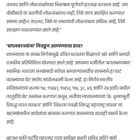
वास्तव आणि लोकसंख्येच्या निकषांना पूर्णपणे हरताळ फासला आहे. ज्या
वॉर्डांमध्ये या प्रवर्गांची लोकसंख्याच नाही, तिथे जागा आरक्षित करण्यात
आल्या आहेत. याउलट, जिथे या समाजाची लोकसंख्या अधिक आहे, तिथे
आरक्षण नाकारण्यात आले आहे.”
​’बगलबच्च्यांना’ निवडून आणण्याचा डाव?
​शासनाच्या या अजब निर्णयामुळे वंचित घटकांना मिळणारे खरे आणि प्रभावी
राजकीय प्रतिनिधित्व धोक्यात आले आहे. आपल्या मर्जीतील ‘बगलबच्च्यांना’
स्थानिक स्वराज्य संस्थांमध्ये सत्तेवर बसवण्यासाठीच शासनाने हा घाट
घातल्याचा थेट आरोप आंदोलकांनी केला आहे. हा निर्णय भारतीय
संविधानाच्या कलम १४, १५(४), १५(५), १७, ३८, ४६ आणि २४३(डी) मधील
तरतुदींचे थेट उल्लंघन करणारा असून, सर्वोच्च न्यायालयाच्या ‘के. कृष्णमूर्ती
विरुद्ध भारत सरकार’ आणि ‘विकास गवळी विरुद्ध महाराष्ट्र शासन’ या
खटल्यांमधील आदेशांचा अवमान करणारा असल्याचा दावाही पक्षाने केला
आहे.
​बहुजन मुक्ती पार्टीचे महाराष्ट्र राज्य समीक्षा प्रभारी सुमित्र अहिरे यांनी