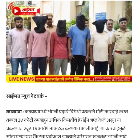
साईमत न्यूज नेटवर्क –
कल्याण :
कल्याणमध्ये अंमली पदार्थ विरोधी पथकाने मोठी कारवाई करत
तब्बल ३४ कोटी रुपयांहून अधिक किमतीचे हेरॉईन जप्त केले असून या
प्रकरणात एकूण ५ आरोपींना अटक करण्यात आली आहे. या कारवाईमुळे
आंतरराज्य ड्रग्स रॅकेटचा पर्दाफाश झाल्याने परिसरात खळबळ उडाली आहे.