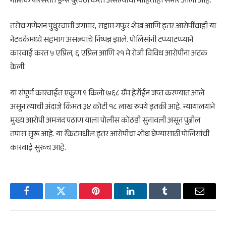
नाशिक परिसरात ड्रग्स पुरवठा करत असल्याची माहितीही समोर आली आहे.
तसेच गणेशन पुथुस्वामी जंगमार, सद्दाम गफुर शेख आणि इतर आरोपींचाही या
नेटवर्कमध्ये सहभाग असल्याचे निष्पन्न झाले. पोलिसांनी टप्प्याटप्प्याने
कारवाई करत ५ एप्रिल, ६ एप्रिल आणि २१ मे रोजी विविध आरोपींना अटक
केली.
या संपूर्ण कारवाईत एकूण ९ किलो ७६८ ग्रॅम हेरॉईन जप्त करण्यात आले
असून त्याची अंदाजे किंमत ३४ कोटी १८ लाख रुपये इतकी आहे. न्यायालयाने
मुख्य आरोपी अमजद पठाण याला पोलीस कोठडी सुनावली असून पुढील
तपास सुरू आहे. या रॅकेटमधील इतर आरोपींचा शोध घेण्यासाठी पोलिसांची
कारवाई सुरूच आहे.
Facebook
Twitter
Pinterest
LinkedIn
Tumblr
Email