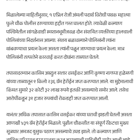
मिळालेल्या माहितीनुसार, १ एप्रिल रोजी अंमली पदार्थ विरोधी पथक महात्मा
फुले चौक पोलीस ठाण्याच्या हद्दीत गस्त घालत होते. त्यावेळी कल्याण
पश्चिमेतील सांगळेवाडी स्मशानभूमीजवळ दोन संशयित व्यक्तींच्या हालचाली
पोलिसांच्या निदर्शनास आल्या. संशय बळावल्याने पोलिसांनी त्यांना
थांबवण्याचा प्रयत्न केला असता त्यांनी पळून जाण्याचा प्रयत्न केला. मात्र
पोलिसांनी तत्परतेने कारवाई करत दोघांना ताब्यात घेतले.
तपासादरम्यान कासिम अब्दुल सत्तार वसईकर आणि कृष्णा नागप्पा हळेमणी
यांच्या ताब्यातून ९ किलो २३६ ग्रॅम हेरॉईन जप्त करण्यात आले. या मुद्देमालाची
किंमत सुमारे ३२ कोटी ३२ लाख रुपये इतकी असल्याचे समोर आले. तसेच
आरोपींकडून ३९ हजार रुपयांची रोकडही जप्त करण्यात आली.
यानंतर अधिक तपासात कासिम वसईकर यांच्या घराची झडती घेतली असता
आणखी ५३१ ग्रॅम हेरॉईन मिळाले. पुढील चौकशीत या संपूर्ण रॅकेटचा मुख्य
सूत्रधार अमजद युसुफ पठाण असल्याचे उघड झाले. तो कल्याण आणि