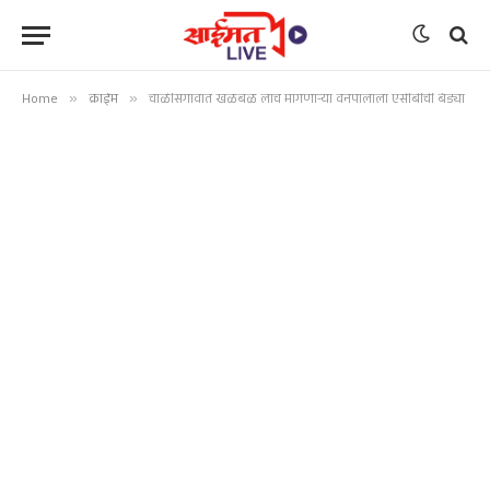
Home
»
क्राईम
»
चाळीसगावात खळबळ लाच मागणाऱ्या वनपालाला एसीबीची बेड्या