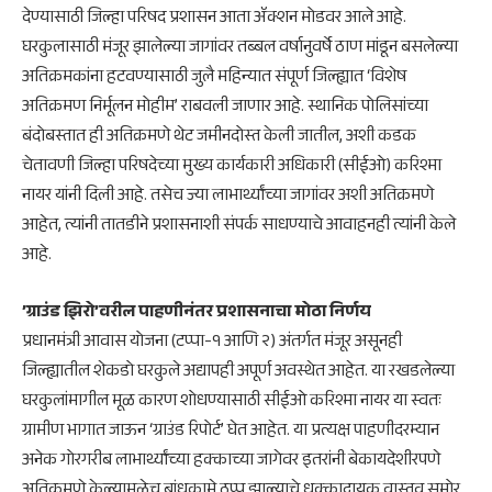
देण्यासाठी जिल्हा परिषद प्रशासन आता ॲक्शन मोडवर आले आहे.
घरकुलासाठी मंजूर झालेल्या जागांवर तब्बल वर्षानुवर्षे ठाण मांडून बसलेल्या
अतिक्रमकांना हटवण्यासाठी जुलै महिन्यात संपूर्ण जिल्ह्यात ‘विशेष
अतिक्रमण निर्मूलन मोहीम’ राबवली जाणार आहे. स्थानिक पोलिसांच्या
बंदोबस्तात ही अतिक्रमणे थेट जमीनदोस्त केली जातील, अशी कडक
चेतावणी जिल्हा परिषदेच्या मुख्य कार्यकारी अधिकारी (सीईओ) करिश्मा
नायर यांनी दिली आहे. तसेच ज्या लाभार्थ्यांच्या जागांवर अशी अतिक्रमणे
आहेत, त्यांनी तातडीने प्रशासनाशी संपर्क साधण्याचे आवाहनही त्यांनी केले
आहे.
​’ग्राउंड झिरो’वरील पाहणीनंतर प्रशासनाचा मोठा निर्णय
​प्रधानमंत्री आवास योजना (टप्पा-१ आणि २) अंतर्गत मंजूर असूनही
जिल्ह्यातील शेकडो घरकुले अद्यापही अपूर्ण अवस्थेत आहेत. या रखडलेल्या
घरकुलांमागील मूळ कारण शोधण्यासाठी सीईओ करिश्मा नायर या स्वतः
ग्रामीण भागात जाऊन ‘ग्राउंड रिपोर्ट’ घेत आहेत. या प्रत्यक्ष पाहणीदरम्यान
अनेक गोरगरीब लाभार्थ्यांच्या हक्काच्या जागेवर इतरांनी बेकायदेशीरपणे
अतिक्रमणे केल्यामुळेच बांधकामे ठप्प झाल्याचे धक्कादायक वास्तव समोर