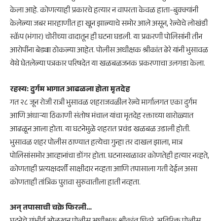
केला आहे. कोणत्याही प्रकारचे हत्यार न वापरता केवळ हाता-बुक्क्यांनी
केलेल्या जबर मारहाणीत हा खून झाल्याचे समोर आले असून, रेल्वेचे लोखंडी
स्क्रॅप (भंगार) चोरीच्या वादातून ही घटना घडली. या प्रकरणी पोलिसांनी तीन
आरोपींना बेड्या ठोकल्या आहेत. पोलीस अधीक्षक श्रीकांत ढेरे यांनी भुसावळ
येथे घेतलेल्या पत्रकार परिषदेत या खळबळजनक प्रकरणाचा उलगडा केला.
​रहस्य: दुर्गम भागात आढळला होता मृतदेह
​गत २८ जून रोजी रात्री भुसावळ शहराजवळील रेल्वे मार्गालगत एका दुर्गम
आणि अंधाऱ्या ठिकाणी संतोष मंचाल यांचा मृतदेह रक्ताच्या थारोळ्यात
आढळून आला होता. या घटनेमुळे शहरात प्रचंड खळबळ उडाली होती.
भुसावळ शहर पोलीस ठाण्यात हत्येचा गुन्हा तर दाखल झाला, मात्र
पोलिसांसमोर आव्हानांचा डोंगर होता. घटनास्थळावर कोणतेही हत्यार नव्हते,
कोणताही प्रत्यक्षदर्शी साक्षीदार नव्हता आणि तपासाला गती देईल असा
कोणताही तांत्रिक पुरावा सुरुवातीला हाती नव्हता.
​अन् तपासाची चक्रे फिरली…