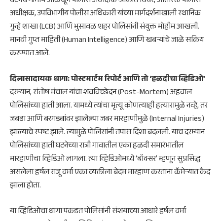
​घटनेचे गांभीर्य ओळखून पोलीस अधीक्षक श्रीकांत धिवरे, अतिरिक्त पोलीस
अधीक्षक, उपविभागीय पोलीस अधिकारी यांच्या मार्गदर्शनाखाली स्थानिक
गुन्हे शाखा (LCB) आणि भुसावळ शहर पोलिसांनी संयुक्त मोहीम आखली.
मानवी गुप्त माहिती (Human Intelligence) आणि खबऱ्यांचे जाळे सक्रिय
करण्यात आले.
​दिलासादायक धागा: पोस्टमार्टम रिपोर्ट आणि तो ‘हळदीचा व्हिडिओ’
दरम्यान, संतोष मंचाल यांचा शवविच्छेदन (Post-Mortem) अहवाल
पोलिसांच्या हाती आला. यामध्ये त्यांचा मृत्यू कोणत्याही हत्यारामुळे नव्हे, तर
जबडा आणि बरगड्यांवर झालेल्या जबर मारहाणीमुळे (Internal Injuries)
झाल्याचे स्पष्ट झाले. त्यामुळे पोलिसांनी तपास दिशा बदलली. याच दरम्यान
पोलिसांच्या हाती घटनेच्या रात्री गावातील एका हळदी समारंभातील
मारहाणीचा व्हिडिओ लागला. त्या व्हिडिओमध्ये ‘बॉक्सर’ म्हणून सुप्रसिद्ध
असलेला हर्षल राजू वर्मा एका व्यक्तीला बेदम मारहाण करताना कॅमेऱ्यात कैद
झाला होता.
​या व्हिडिओचा धागा पकडत पोलिसांनी संशयाच्या आधारे हर्षल वर्मा