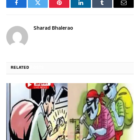
Facebook
Twitter
Pinterest
LinkedIn
Tumblr
Email
Sharad Bhalerao
RELATED
POSTS