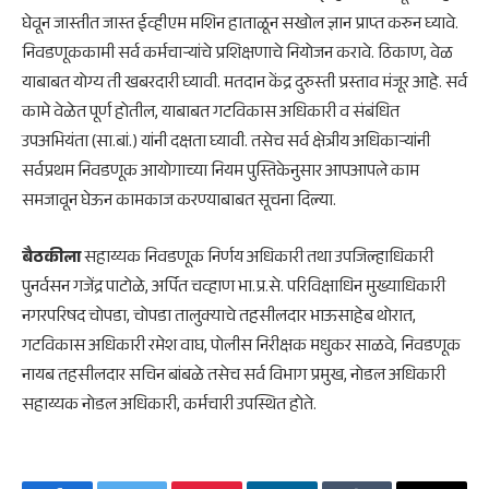
घेवून जास्तीत जास्त ईव्हीएम मशिन हाताळून सखोल ज्ञान प्राप्त करुन घ्यावे.
निवडणूककामी सर्व कर्मचाऱ्यांचे प्रशिक्षणाचे नियोजन करावे. ठिकाण, वेळ
याबाबत योग्य ती खबरदारी घ्यावी. मतदान केंद्र दुरुस्ती प्रस्ताव मंजूर आहे. सर्व
कामे वेळेत पूर्ण होतील, याबाबत गटविकास अधिकारी व संबंधित
उपअभियंता (सा.बां.) यांनी दक्षता घ्यावी. तसेच सर्व क्षेत्रीय अधिकाऱ्यांनी
सर्वप्रथम निवडणूक आयोगाच्या नियम पुस्तिकेनुसार आपआपले काम
समजावून घेऊन कामकाज करण्याबाबत सूचना दिल्या.
बैठकीला
सहाय्यक निवडणूक निर्णय अधिकारी तथा उपजिल्हाधिकारी
पुनर्वसन गजेंद्र पाटोळे, अर्पित चव्हाण भा.प्र.से. परिविक्षाधिन मुख्याधिकारी
नगरपरिषद चोपडा, चोपडा तालुक्याचे तहसीलदार भाऊसाहेब थोरात,
गटविकास अधिकारी रमेश वाघ, पोलीस निरीक्षक मधुकर साळवे, निवडणूक
नायब तहसीलदार सचिन बांबळे तसेच सर्व विभाग प्रमुख, नोडल अधिकारी
सहाय्यक नोडल अधिकारी, कर्मचारी उपस्थित होते.