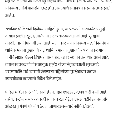
शहरातील एका नामांकित बहुराष्ट्रीय कंपनीमध्ये महिलांवर लैंगिक अत्याचार,
विनयभंग आणि मानसिक छळ होत असल्याचे संतापजनक प्रकार उघड झाले
आहेत.
स्थानिक पोलिसांनी दिलेल्या माहितीनुसार, या प्रकरणी आतापर्यंत ९ गुन्हे
दाखल झाले असून, ६ आरोपींना अटक करण्यात आली आहे. गुन्ह्यांची
तपशीलवार विभागणी अशी आहे: बलात्कार – १, विनयभंग – ४, विनयभंग व
धार्मिक भावना दुखावणे – ३, धार्मिक भावना दुखावणे – १ या प्रकरणाचा
गांभीर्य लक्षात घेऊन विशेष तपास पथक (SIT) स्थापन करण्यात आले आहे.
तपास सहायक पोलीस आयुक्त (गुन्हे) यांच्या नेतृत्वाखाली सुरू आहे.
एसआयटीने सर्व खासगी कंपन्यांना महिलांच्या सुरक्षेबाबत कडक
उपाययोजना करण्याचे निर्देश दिले आहेत.
पीडित महिलांसाठी पोलिसांनी हेल्पलाइन ९१२३२३२३११ जारी केली आहे.
तसेच, कंट्रोल रूम ११२ वरही संपर्क करता येईल. एसआयटीने तक्रारदारांची
ओळख पूर्णपणे गोपनीय ठेवली जाणार असल्याचे सांगितले आहे.