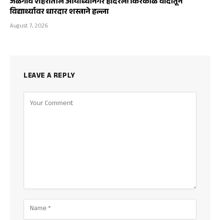
जळगाव शहरातील आयोध्यानगर हादरले! किरकोळ वादातून
विद्यार्थ्यावर धारदार शस्त्राने हल्ला
August 7, 2026
LEAVE A REPLY