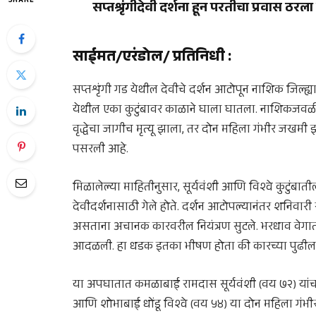
SHARE
सप्तश्रृंगीदेवी दर्शना हून परतीचा प्रवास 
साईमत/एरंडोल/ प्रतिनिधी
:
सप्तशृंगी गड
येथील देवीचे दर्शन आटोपून नाशिक जिल्ह्या
येथील एका कुटुंबावर काळाने घाला घातला. नाशिकजवळ
वृद्धेचा जागीच मृत्यू झाला, तर दोन महिला गंभीर जखमी झ
पसरली आहे.
मिळालेल्या माहितीनुसार, सूर्यवंशी आणि विश्वे कुटुंबात
देवीदर्शनासाठी गेले होते. दर्शन आटोपल्यानंतर शनिवारी स
असताना अचानक कारवरील नियंत्रण सुटले. भरधाव वेगात
आदळली. हा धडक इतका भीषण होता की कारच्या पुढील भा
या अपघातात कमळाबाई रामदास सूर्यवंशी (वय ७२) यांचा
आणि शोभाबाई धोंडू विश्वे (वय ५४) या दोन महिला गंभ