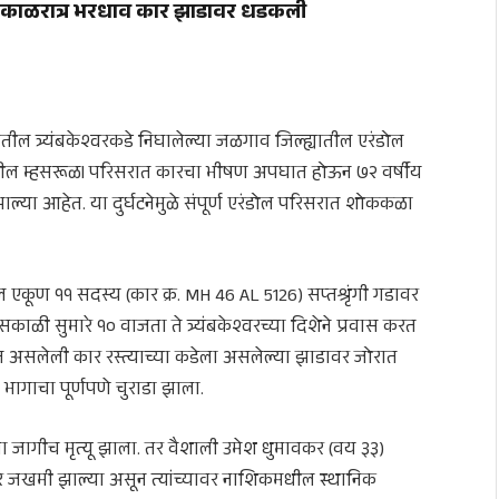
ठरला काळरात्र भरधाव कार झाडावर धडकली
तील त्र्यंबकेश्वरकडे निघालेल्या जळगाव जिल्ह्यातील एरंडोल
ील म्हसरूळ
l
परिसरात कारचा भीषण अपघात होऊन ७२ वर्षीय
ाल्या आहेत. या दुर्घटनेमुळे संपूर्ण एरंडोल परिसरात शोककळा
ील एकूण ११ सदस्य (कार क्र. MH 46 AL 5126) सप्तश्रृंगी गडावर
काळी सुमारे १० वाजता ते त्र्यंबकेश्वरच्या दिशेने प्रवास करत
 असलेली कार रस्त्याच्या कडेला असलेल्या झाडावर जोरात
गाचा पूर्णपणे चुराडा झाला.
 जागीच मृत्यू झाला. तर वैशाली उमेश धुमावकर (वय ३३)
ीर जखमी झाल्या असून त्यांच्यावर नाशिकमधील स्थानिक