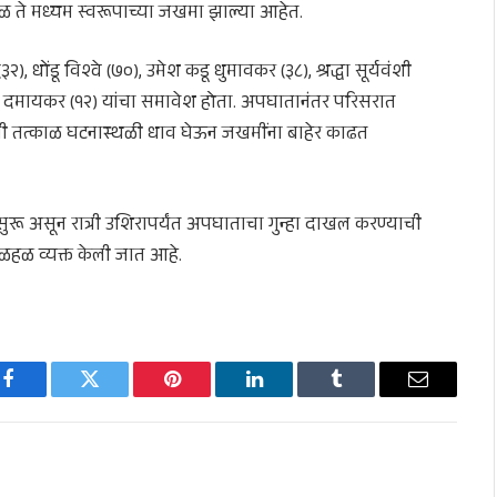
ळ ते मध्यम स्वरूपाच्या जखमा झाल्या आहेत.
), धोंडू विश्वे (७०), उमेश कडू धुमावकर (३८), श्रद्धा सूर्यवंशी
ेश दमायकर (१२) यांचा समावेश होता. अपघातानंतर परिसरात
नी तत्काळ घटनास्थळी धाव घेऊन जखमींना बाहेर काढत
ुरू असून रात्री उशिरापर्यंत अपघाताचा गुन्हा दाखल करण्याची
त हळहळ व्यक्त केली जात आहे.
Facebook
Twitter
Pinterest
LinkedIn
Tumblr
Email