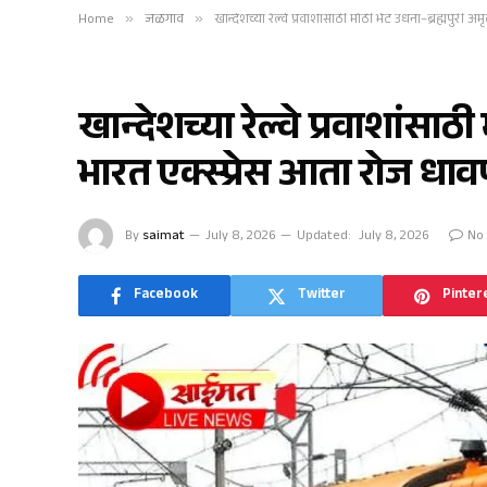
Home
»
जळगाव
»
खान्देशच्या रेल्वे प्रवाशांसाठी मोठी भेट उधना–ब्रह्मपुरी 
जळगाव
खान्देशच्या रेल्वे प्रवाशांसाठ
भारत एक्स्प्रेस आता रोज धा
By
saimat
July 8, 2026
Updated:
July 8, 2026
No
Facebook
Twitter
Pinter