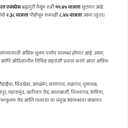
त एक्स्प्रेस
ब्रह्मपुरी येथून रात्री
११.४५ वाजता
सुटणार आहे.
ेथे
२.३८ वाजता
पोहोचून सकाळी
८.४५ वाजता
उधना (सुरत)
ंमध्ये जाण्यासाठी अधिक सुलभ पर्याय उपलब्ध होणार आहे. उधना,
्तीसगड आणि ओडिशातील विविध शहरांशी प्रवास करणे आता अधिक
बार, दोंडाईचा, सिंदखेडा, अमळनेर, धरणगाव, जळगाव, भुसावळ,
ायपूर, महासमुंद, खारियार रोड, कांताबांजी, तितलागड, केसिंगा,
श्रीकाकुलम रोड आणि पालासा या प्रमुख स्थानकांवर थांबणार