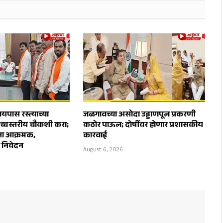
पास रस्त्याच्या
जळगावच्या असोदा उड्डाणपूल प्रकरणी
उच्चस्तरीय चौकशी करा;
कठोर पाऊल; दोषींवर होणार प्रशासकीय
ेना आक्रमक,
कारवाई
ा निवेदन
August 6, 2026