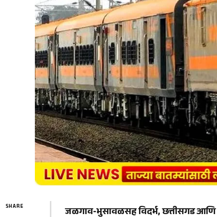
SHARE
जळगाव-भुसावळसह विदर्भ, छत्तीसगड आणि ओ