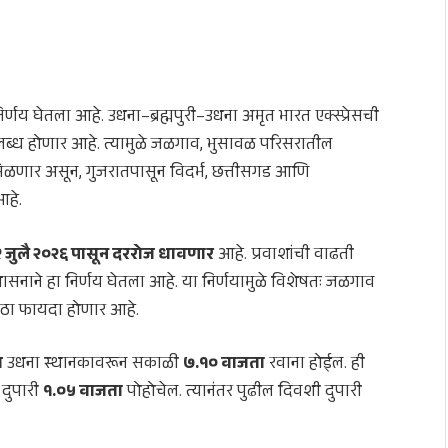
ा निर्णय घेतला आहे. उधना–ब्रह्मपुरी–उधना अमृत भारत एक्स्प्रेसची
्ध होणार आहे. त्यामुळे जळगाव, भुसावळ परिसरातील
मिळणार असून, गुजरातपासून विदर्भ, छत्तीसगड आणि
आहे.
९ जुलै २०२६ पासून दररोज धावणार
आहे. प्रवाशांची वाढती
नाने हा निर्णय घेतला आहे. या निर्णयामुळे विशेषतः जळगाव
मोठा फायदा होणार आहे.
स
उधना स्थानकावरून सकाळी
७.१० वाजता
रवाना होईल. ही
 दुपारी
१.०५ वाजता
पोहोचेल. त्यानंतर पुढील दिवशी दुपारी