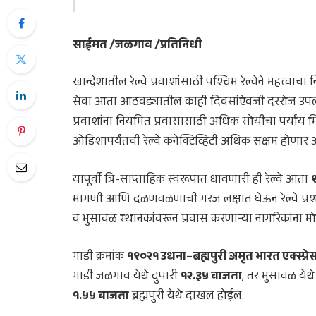
साईमत /जळगाव /प्रतिनिधी
खान्देशातील रेल्वे प्रवाशांसाठी पश्चिम रेल्वेने महत्त्वाच
सेवा आता आठवड्यातील काही दिवसांऐवजी दररोज उपलब
प्रवाशांना नियमित प्रवासासाठी अधिक सोयीचा पर्याय 
ओडिशापर्यंतची रेल्वे कनेक्टिव्हिटी अधिक सक्षम होणार 
यापूर्वी त्रि-साप्ताहिक स्वरूपात धावणारी ही रेल्वे आता
मागणी आणि दळणवळणाची गरज लक्षात घेऊन रेल्वे प्रशास
व भुसावळ स्थानकांवरून प्रवास करणाऱ्या नागरिकांना 
गाडी क्रमांक
१९०२१ उधना–ब्रह्मपुरी अमृत भारत एक्स्प्रे
गाडी जळगाव येथे दुपारी
१२.३५ वाजता
, तर भुसावळ येथे
१.५५ वाजता
ब्रह्मपुरी येथे दाखल होईल.