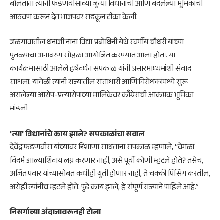
बोलताना त्यांनी फडणवीसांच्या जुन्या विधानांची आणि बदलेल्या भूमिकांची
आठवण करून देत भाजपवर सडकून टीका केली.
​जळगावातील धनाजी नाना विद्या प्रबोधिनी येथे स्वर्गीय चौधरी यांच्या
पुतळ्याचा अनावरण सोहळा आयोजित करण्यात आला होता. या
कार्यक्रमासाठी आलेले हर्षवर्धन सपकाळ यांनी प्रसारमाध्यमांशी संवाद
साधला. यावेळी त्यांनी राज्यातील सत्ताधारी आणि विरोधकांमध्ये सुरू
असलेल्या आरोप-प्रत्यारोपांच्या मालिकेवर काँग्रेसची आक्रमक भूमिका
मांडली.
​’त्या’ विधानांचे काय झाले? सपकाळांचा सवाल
​देवेंद्र फडणवीस यांच्यावर निशाणा साधताना सपकाळ म्हणाले, “वेगळा
विदर्भ झाल्याशिवाय लग्न करणार नाही, असे पूर्वी कोणी म्हटले होते? तसेच,
अजित पवार यांच्यासोबत कधीही युती होणार नाही, ते चक्की पिसिंग करतील,
असेही त्यांनीच म्हटले होते. पुढे काय झाले, हे संपूर्ण राज्याने पाहिले आहे.”
​निसर्गाच्या अंदाजावरूनही टोला