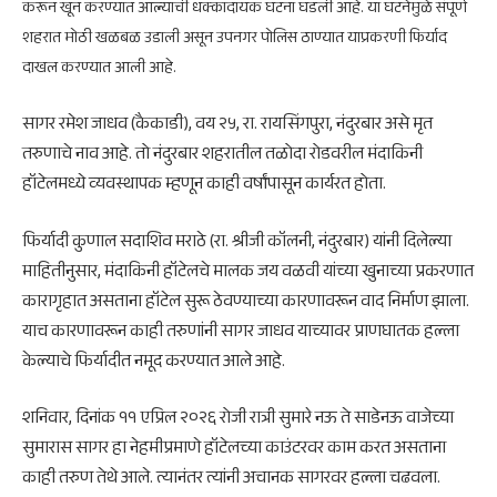
करून खून करण्यात आल्याची धक्कादायक घटना घडली आहे. या घटनेमुळे संपूर्ण
शहरात मोठी खळबळ उडाली असून उपनगर पोलिस ठाण्यात याप्रकरणी फिर्याद
दाखल करण्यात आली आहे.
सागर रमेश जाधव (कैकाडी), वय २५, रा. रायसिंगपुरा, नंदुरबार असे मृत
तरुणाचे नाव आहे. तो नंदुरबार शहरातील तळोदा रोडवरील मंदाकिनी
हॉटेलमध्ये व्यवस्थापक म्हणून काही वर्षांपासून कार्यरत होता.
फिर्यादी कुणाल सदाशिव मराठे (रा. श्रीजी कॉलनी, नंदुरबार) यांनी दिलेल्या
माहितीनुसार, मंदाकिनी हॉटेलचे मालक जय वळवी यांच्या खुनाच्या प्रकरणात
कारागृहात असताना हॉटेल सुरू ठेवण्याच्या कारणावरून वाद निर्माण झाला.
याच कारणावरून काही तरुणांनी सागर जाधव याच्यावर प्राणघातक हल्ला
केल्याचे फिर्यादीत नमूद करण्यात आले आहे.
शनिवार, दिनांक ११ एप्रिल २०२६ रोजी रात्री सुमारे नऊ ते साडेनऊ वाजेच्या
सुमारास सागर हा नेहमीप्रमाणे हॉटेलच्या काउंटरवर काम करत असताना
काही तरुण तेथे आले. त्यानंतर त्यांनी अचानक सागरवर हल्ला चढवला.