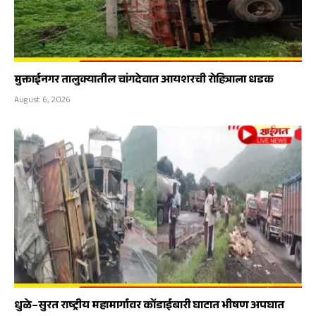
मुक्ताईनगर तालुक्यातील चांगदेवात आयशरची रोहित्राला धडक
August 6, 2026
धुळे–सुरत राष्ट्रीय महामार्गावर कोंडाईबारी घाटात भीषण अपघात