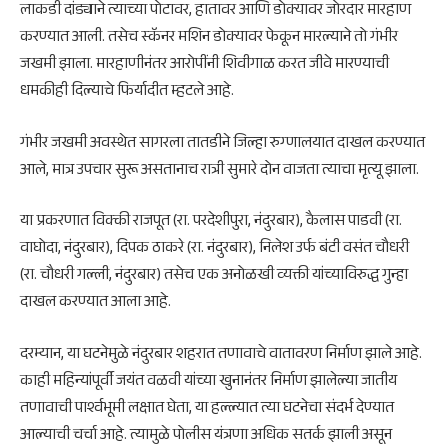
लाकडी दांड्याने त्याच्या पोटावर, हातावर आणि डोक्यावर जोरदार मारहाण
करण्यात आली. तसेच स्कॅनर मशिन डोक्यावर फेकून मारल्याने तो गंभीर
जखमी झाला. मारहाणीनंतर आरोपींनी शिवीगाळ करत जीवे मारण्याची
धमकीही दिल्याचे फिर्यादीत म्हटले आहे.
गंभीर जखमी अवस्थेत सागरला तातडीने जिल्हा रुग्णालयात दाखल करण्यात
आले, मात्र उपचार सुरू असतानाच रात्री सुमारे दोन वाजता त्याचा मृत्यू झाला.
या प्रकरणात विक्की राजपूत (रा. परदेशीपुरा, नंदुरबार), कैलास पाडवी (रा.
वाघोदा, नंदुरबार), दिपक ठाकरे (रा. नंदुरबार), निलेश उर्फ बंटी वसंत चौधरी
(रा. चौधरी गल्ली, नंदुरबार) तसेच एक अनोळखी व्यक्ती यांच्याविरुद्ध गुन्हा
दाखल करण्यात आला आहे.
दरम्यान, या घटनेमुळे नंदुरबार शहरात तणावाचे वातावरण निर्माण झाले आहे.
काही महिन्यांपूर्वी जयंत वळवी यांच्या खुनानंतर निर्माण झालेल्या जातीय
तणावाची पार्श्वभूमी लक्षात घेता, या हल्ल्यात त्या घटनेचा संदर्भ देण्यात
आल्याची चर्चा आहे. त्यामुळे पोलीस यंत्रणा अधिक सतर्क झाली असून