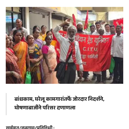
बांधकाम, घरेलू कामगारांतर्फे जोरदार निदर्शने,
घोषणाबाजीने परिसर दणाणला
साईमत/जळगाव/प्रतिनिधी :