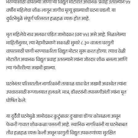
भरण्यासाठी वापरल्या जाणाऱ्या विद्युत मोटारीत अचानक प्रवाह उतरल्याने ५५
वर्षीय महिलेचा शॉक लागून जागीच मृत्यू झाल्याची घटना घडली. या
दुर्घटनेमुळे संपूर्ण परिसरात हळहळ व्यक्त होत आहे.
मृत महिलेचे नाव अलका पंडित जामोदकर (वय ५५) असे आहे. मिळालेल्या
माहितीनुसार, त्या नेहमीप्रमाणे सकाळी सुमारे ८.३० वाजता घरगुती
वापरासाठी पाणी भरण्याकरिता विद्युत मोटार सुरू करत होत्या. त्याच वेळी
मोटारीत अचानक विद्युत प्रवाह उतरल्याने त्यांना जोरदार शॉक बसला आणि
त्या गंभीररीत्या जखमी झाल्या.
घटनेनंतर परिसरातील नागरिकांनी तत्काळ धाव घेत जखमी अवस्थेत त्यांना
उपचारासाठी रुग्णालयात हलवले. मात्र, डॉक्टरांनी तपासणीअंती त्यांना मृत
घोषित केले.
या दुर्दैवी घटनेमुळे जामोदकर कुटुंबावर दुःखाचा डोंगर कोसळला असून
फेकरी गावात शोककळा पसरली आहे. स्थानिक नागरिकांनी या घटनेबाबत
तीव्र हळहळ व्यक्त केली असून घरगुती विद्युत उपकरणांच्या सुरक्षित