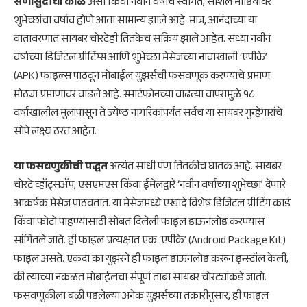
सणासुदीचा काळ
असो किंवा नवीन वर्षाचे स्वागत, सोशल मीडियावर
शुभेच्छांचा वर्षाव होणे आता सामान्य झाले आहे. मात्र, आनंदाच्या या
वातावरणात सायबर चोरटेही तितकेच सक्रिय झाले आहेत. सध्या नवीन
वर्षाच्या डिजिटल ग्रीटिंग्स आणि शुभेच्छा मेसेजच्या नावाखाली ‘एपीके’
(APK) फाइल्स पाठवून मोबाईल युझर्सची फसवणूक करण्याचे प्रमाण
मोठ्या प्रमाणावर वाढले आहे. स्मार्टफोनच्या वाढत्या वापरामुळे १८
वर्षांखालील मुलांपासून ते ज्येष्ठ नागरिकांपर्यंत सर्वच या सायबर गुन्हेगारांचे
सोपे लक्ष्य ठरत आहेत.
या फसवणुकीची पद्धत
अत्यंत साधी पण तितकीच घातक आहे. सायबर
चोरटे व्हॉट्सॲप, एसएमएस किंवा ईमेलद्वारे ‘नवीन वर्षाच्या शुभेच्छा’ देणारे
आकर्षक मेसेज पाठवतात. या मेसेजमध्ये एखादे विशेष डिजिटल ग्रीटिंग कार्ड
किंवा फोटो पाहण्यासाठी सोबत दिलेली फाइल डाऊनलोड करण्यास
सांगितले जाते. ही फाइल प्रत्यक्षात एक ‘एपीके’ (Android Package Kit)
फाइल असते. एकदा का युझरने ही फाइल डाऊनलोड करून इन्स्टॉल केली,
की त्याच्या नकळत मोबाईलचा संपूर्ण ताबा सायबर चोरट्यांकडे जातो.
फसवणुकीला बळी पडलेल्या अनेक युझर्सच्या तक्रारीनुसार, ही फाइल