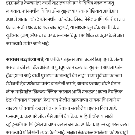
डाऊनलोड केल्यानंतर काही वेळातच फोनमध्ये विचित्र बदल जाणवू
लागतात. फोनमधील विविध ॲप्स युझरच्या परवानगीशिवाय आपोआप
उघडले जातात. चोरटे फोनमधील कॉन्टॅक्ट लिस्ट, मेसेज आणि गॅलरीचा ताबा
घेतात. सर्वात धक्कादायक बाब म्हणजे, या माध्यमातून बँक खाती किंवा
युपीआय (UPI) ॲप्सचा वापर करून अनधिकृत आर्थिक व्यवहार केले जात
असल्याचे समोर आले आहे.
सायबर तज्ज्ञांच्या मते
, या एपीके फाइल्स अशा प्रकारे डिझाइन केलेल्या
असतात की त्या बॅकग्राऊंडला गुपचूप काम करतात. युझरला आपला फोन
हॅक झाला आहे याची पुसटशी कल्पनाही येत नाही. सणासुदीच्या काळात
मेसेजची देवाणघेवाण प्रचंड वाढलेली असते, याचाच फायदा चोरटे घेतात.
लोक घाईघाईत लिंकवर क्लिक करतात आणि नकळत आपला वैयक्तिक
डेटा धोक्यात घालतात. हैदराबाद पोलीस खात्याच्या सायबर विभागाने या
वाढत्या धोक्याची दखल घेत नागरिकांना सतर्कतेचा इशारा दिला आहे.
फसवणूक करणारे लोक पैसे आणि वैयक्तिक माहिती चोरण्यासाठी
व्हॉट्सॲप आणि ईमेलचा वापर करून बनावट एपीके फाइल्स व्हायरल करत
असल्याचे पोलिसांनी स्पष्ट केले आहे. अज्ञात नंबरवरून आलेल्या कोणत्याही