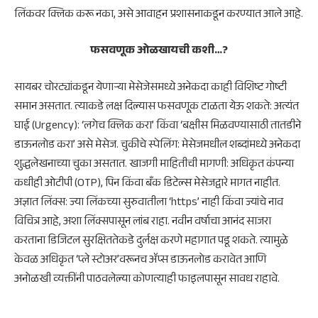
लिंकवर क्लिक करू नका, असे आवाहन प्रशासनाकडून करण्यात आले आहे.
फसवणूक ओळखायची कशी…?
सायबर चोरट्यांकडून येणाऱ्या मेसेजेसमध्ये अनेकदा काही विशिष्ट गोष्टी
समान असतात. त्याकडे लक्ष दिल्यास फसवणूक टाळता येऊ शकते: अत्यंत
घाई (Urgency): ‘लगेच क्लिक करा’ किंवा ‘बक्षीस मिळवण्यासाठी तातडीने
डाऊनलोड करा’ असे मेसेज. चुकीचे स्पेलिंग: मेसेजमधील शब्दांमध्ये अनेकदा
शुद्धलेखनाच्या चुका असतात. खाजगी माहितीची मागणी: अधिकृत कंपन्या
कधीही ओटीपी (OTP), पिन किंवा बँक डिटेल्स मेसेजद्वारे मागत नाहीत.
अज्ञात लिंक्स: ज्या लिंकच्या सुरुवातीला ‘https’ नाही किंवा ज्यांचे नाव
विचित्र आहे, अशा लिंक्सपासून लांब राहा. नवीन वर्षाचा आनंद साजरा
करताना डिजिटल सुरक्षिततेकडे दुर्लक्ष करणे महागात पडू शकते. त्यामुळे
केवळ अधिकृत ‘प्ले स्टोअर’वरूनच ॲप्स डाऊनलोड करावेत आणि
अनोळखी व्यक्तींनी पाठवलेल्या कोणत्याही फाइलपासून सावध राहावे.