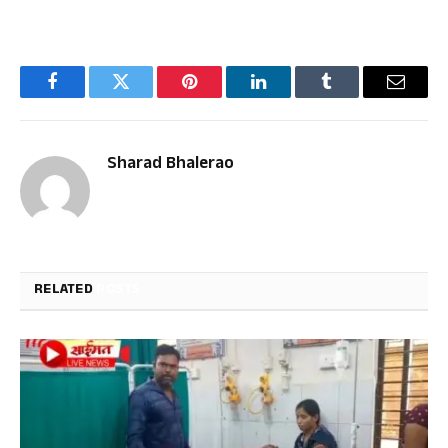
Facebook
Twitter
Pinterest
LinkedIn
Tumblr
Email
Sharad Bhalerao
RELATED
POSTS