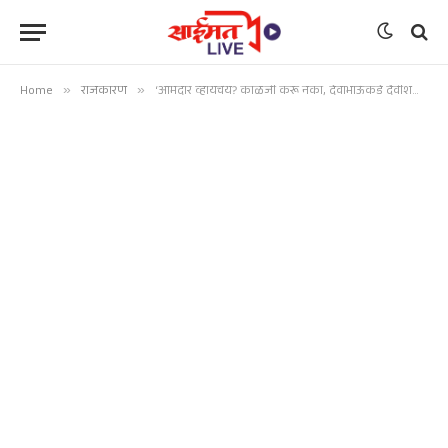
Home
»
राजकारण
»
‘आमदार व्हायचंय? काळजी करू नका, देवाभाऊंकडे दैवीशक्ती आहे’; मंत्री जयकुमार गोरेंचं खळबळजनक विधान!