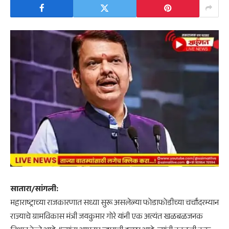
​सातारा/सांगली:
महाराष्ट्राच्या राजकारणात सध्या सुरू असलेल्या फोडाफोडीच्या चर्चांदरम्यान
राज्याचे ग्रामविकास मंत्री जयकुमार गोरे यांनी एक अत्यंत खळबळजनक