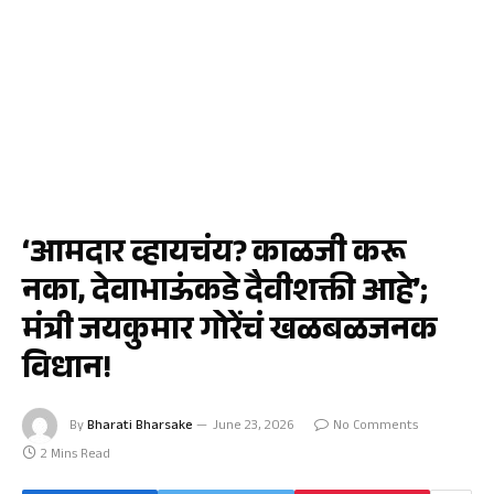
राजकारण
‘आमदार व्हायचंय? काळजी करू
नका, देवाभाऊंकडे दैवीशक्ती आहे’;
मंत्री जयकुमार गोरेंचं खळबळजनक
विधान!
By
Bharati Bharsake
June 23, 2026
No Comments
2 Mins Read