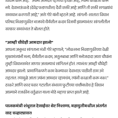
विधान केले आहे. “ज्यांना आमदार व्हायची इच्छा आहे, त्यांनी काळजी करू
नये. देवाभाऊंकडे (देवेंद्र फडणवीस) दैवी शक्ती आहे आणि ती शक्ती सगळ्यांचं
समाधान करणारी आहे,” असे गोरे यांनी म्हटले आहे. सांगली-सातारा विधान
परिषद निवडणुकीत भाजपचे धैर्यशील कदम विजयी झाल्यानंतर सांगलीतील
सत्कार समारंभात ते बोलत होते.
​”आम्ही चौघेही आमदार झालो”
आपला अनुभव सांगताना मंत्री गोरे म्हणाले, “लोकसभा निवडणुकीच्या वेळी
मुख्यमंत्र्यांनी मला, धैर्यशील कदम, अतूलबाबा आणि मनोजदादा अशा चौघांना
तुम्ही विधानसभेत जाणार असल्याचं सांगितलं होतं. त्यानंतर आम्ही चौघेही
आमदार झालो. प्रामाणिकपणे काम केल्यावर देवाभाऊ पाठीशी ठाम उभे
राहतात. त्यामुळे आता ज्यांना आमदार व्हायचंय, त्यांनी काळजी करू नका.”
ठाकरे आणि शरद पवार गटातील संभाव्य फुटीच्या चर्चांमध्येच हे विधान
आल्याने राजकीय वर्तुळात याला मोठे महत्त्व प्राप्त झाले आहे.
​पालकमंत्री शंभूराज देसाईंवर थेट निशाणा, महायुतीमधील अंतर्गत
वाद चव्हाट्यावर!