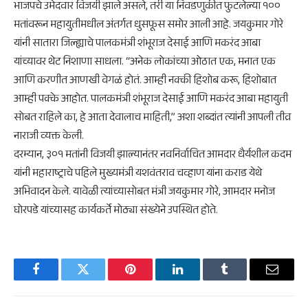
भाजपचे उमेदवार विजयी झाले असले, तरी या निवडणुकीत फुटलेल्या १००
मतांवरून महायुतीमधील अंतर्गत धुसफूस समोर आली आहे. जयकुमार गोरे
यांनी सातारा जिल्ह्याचे पालकमंत्री शंभूराज देसाई आणि मकरंद आबा
यांच्यावर थेट निशाणा साधला. “अनेक लोकांच्या ओठात एक, मनात एक
आणि करणीत आणखी वेगळं होतं. आम्ही नक्की हिशोब करू, हिशोबात
आम्ही पक्के आहोत. पालकमंत्री शंभूराज देसाई आणि मकरंद आबा महायुती
सोबत राहिले का, हे आता देवालाच माहिती,” अशा शब्दांत त्यांनी आपली तीव्र
नाराजी व्यक्त केली.
​दरम्यान, ३०१ मतांनी विजयी झाल्यानंतर नवनिर्वाचित आमदार धैर्यशील कदम
यांनी महाराष्ट्राचे पहिले मुख्यमंत्री यशवंतराव चव्हाण यांना कराड येथे
अभिवादन केले. यावेळी त्यांच्यासोबत मंत्री जयकुमार गोरे, आमदार मनोज
घोरपडे यांच्यासह कार्यकर्ते मोठ्या संख्येने उपस्थित होते.
Facebook
Twitter
Pinterest
LinkedIn
Tumblr
Email