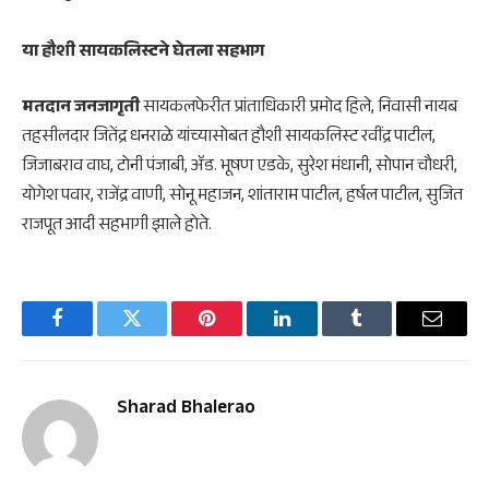
या हौशी सायकलिस्टने घेतला सहभाग
मतदान जनजागृती
सायकलफेरीत प्रांताधिकारी प्रमोद हिले, निवासी नायब
तहसीलदार जितेंद्र धनराळे यांच्यासोबत हौशी सायकलिस्ट रवींद्र पाटील,
जिजाबराव वाघ, टोनी पंजाबी, ॲड. भूषण एडके, सुरेश मंधानी, सोपान चौधरी,
योगेश पवार, राजेंद्र वाणी, सोनू महाजन, शांताराम पाटील, हर्षल पाटील, सुजित
राजपूत आदी सहभागी झाले होते.
Facebook
Twitter
Pinterest
LinkedIn
Tumblr
Email
Sharad Bhalerao