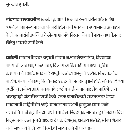
सुरुवात झाली.
नांदगाव रस्त्यावरील
खडकी बु. आणि भडगाव रस्त्यावरील ओझर येथे
जमलेल्या ग्रामस्थांना प्रांताधिकारी हिले यांनी मतदान करण्याबाबत आवाहन
केले. मतदारांनी उपस्थित केलेल्या शंकांचे निरसन निवासी नायब तहसीलदार
जितेंद्र धनराळे यांनी केले.
यावेळी
मतदान केंद्रांवर उन्हाची तीव्रता लक्षात घेऊन मंडप, पिण्याच्या
पाण्याची व्यवस्था, पाळणाघर, दिव्यांग व्यक्तिंसाठी रम्प अशा सुविधा
करण्यात येत आहे. मतदान हे राष्ट्रीय कर्तव्य असून ते प्रत्येकाने बजावलेच
पाहिजे. गेल्या निवडणुकीत केवळ ५८ टक्के मतदान झाले होते. लोकशाहीच्या
दृष्टीने ते अयोग्य आहे. मतदानाचे राष्ट्रीय कर्तव्य पार पाडलेच पाहिजे, असे
आवाहनही प्रांताधिकाऱ्यांनी केले. स्वतः प्रांताधिकारी सायकलवर येऊन
मतदानाची माहिती देत आहे. याबद्दल ग्रामस्थांनी कुतूहल व्यक्त केले.
यशस्वीतेसाठी तहसीलदार प्रशांत पाटील, निवडणूक नायब तहसीलदार संदेश
निकुंभ, सायकलगु्रपचे अध्यक्ष दीपक देशमुख, धनंजय मांडोळे, मनिष शेलार
यांनी सहकार्य केले. २० कि.मी.ची सायकलफेरी पार पडली.