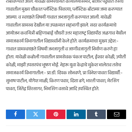
राबविण्यात आले. यावेळी ग्रामपंचायत कार्यालयासमोर, बाजार पट्ट्यात तसेच
गावातील मुख्य चौकात प्लॅस्टिक पिशव्या, प्लॅस्टिक बॉटल्स जमा करण्यात
आल्या. व स्वच्छते विषयी गावात जनजागृती करण्यात आली. यावेळी
गावातील ग्रामस्थ देखील या उपक्रमात सहभागी झाले. सदर कार्यक्रमाचे
आयोजन कवयित्री बहिणाबाई चौधरी उत्तर महाराष्ट्र विद्यापीठ जळगाव येथील
समाजकार्य विभागातील विद्यार्थ्यानी केले होते. कार्यक्रमाचा मुख्य उद्देश:-
गावात ग्रामस्वच्छते विषयी जनजागृती व जाणीवजागृती निर्माण करणे हा
होता. यावेळी कढोली गावातील ग्रामसेवक पंकज पाटील, ईश्वर कोळी, ज्योती
कोळी, माझी उपसरपंच भूषण भोई. नेहरू युवा केंद्राचे मुकेश भालेराव तसेच
समाजकार्य विभागातील:- प्रा.डॉ. दिपक सोनवणे, प्रा विनेश पावरा विद्यार्थी:-
सुभाष पाटील, योगेश माळी, किरण पवार, दिशा ढगे, भारती पावरा, मेरसिंग
पावरा, जितेंद्र शिरसागर, भिमसिंग वसावे आदि उपस्थित होते.
Facebook
Twitter
Pinterest
LinkedIn
Tumblr
Email