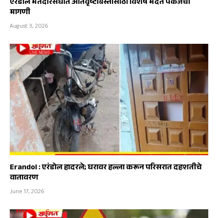
एरंडोल मतदारसंघात अतिवृष्टीग्रस्तांसाठी विशेष मदत पॅकेजची
मागणी
August 3, 2026
Erandol : एरंडोल हादरले; घरावर हल्ला करून परिसरात दहशतीचे
वातावरण
June 17, 2026