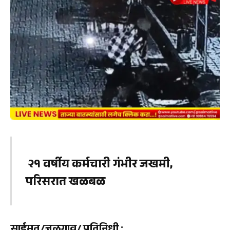
२१ वर्षीय कर्मचारी गंभीर जखमी,
परिसरात खळबळ
साईमत/जळगाव/ प्रतिनिधी
: