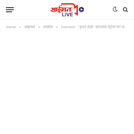
Home
»
जळगाव
»
एरंडोल
»
Erandole : “इंधन नाही” म्हणताच पेट्रोल पंप कर्मचाऱ्यावर चाकू हल्ला