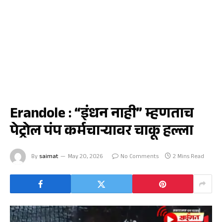
एरंडोल
Erandole : “इंधन नाही” म्हणताच
पेट्रोल पंप कर्मचाऱ्यावर चाकू हल्ला
By
saimat
May 20, 2026
No Comments
2 Mins Read