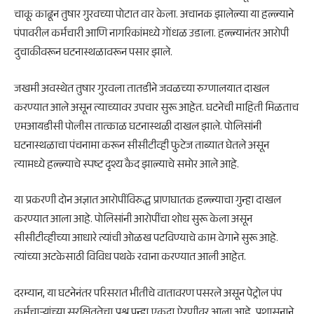
चाकू काढून तुषार गुरवच्या पोटात वार केला. अचानक झालेल्या या हल्ल्याने
पंपावरील कर्मचारी आणि नागरिकांमध्ये गोंधळ उडाला. हल्ल्यानंतर आरोपी
दुचाकीवरून घटनास्थळावरून पसार झाले.
जखमी अवस्थेत तुषार गुरवला तातडीने जवळच्या रुग्णालयात दाखल
करण्यात आले असून त्याच्यावर उपचार सुरू आहेत. घटनेची माहिती मिळताच
एमआयडीसी पोलीस तात्काळ घटनास्थळी दाखल झाले. पोलिसांनी
घटनास्थळाचा पंचनामा करून सीसीटीव्ही फुटेज ताब्यात घेतले असून
त्यामध्ये हल्ल्याचे स्पष्ट दृश्य कैद झाल्याचे समोर आले आहे.
या प्रकरणी दोन अज्ञात आरोपींविरुद्ध प्राणघातक हल्ल्याचा गुन्हा दाखल
करण्यात आला आहे. पोलिसांनी आरोपींचा शोध सुरू केला असून
सीसीटीव्हीच्या आधारे त्यांची ओळख पटविण्याचे काम वेगाने सुरू आहे.
त्यांच्या अटकेसाठी विविध पथके रवाना करण्यात आली आहेत.
दरम्यान, या घटनेनंतर परिसरात भीतीचे वातावरण पसरले असून पेट्रोल पंप
कर्मचाऱ्यांच्या सुरक्षिततेचा प्रश्न पुन्हा एकदा ऐरणीवर आला आहे. प्रशासनाने