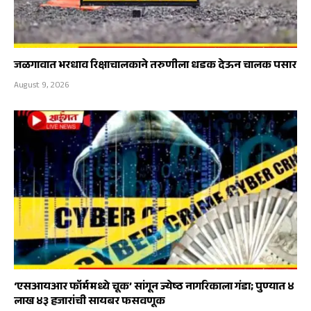
जळगावात भरधाव रिक्षाचालकाने तरुणीला धडक देऊन चालक पसार
August 9, 2026
‘एसआयआर फॉर्ममध्ये चूक’ सांगून ज्येष्ठ नागरिकाला गंडा; पुण्यात ४
लाख ४३ हजारांची सायबर फसवणूक