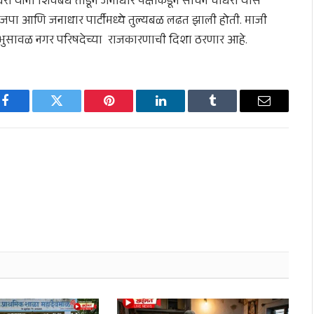
ी यांनी शिवबंध तोडून जनाधार पक्षाकडून सचिन चौधरी यास
भाजपा आणि जनाधार पार्टीमध्ये तुल्यबळ लढत झाली होती. माजी
भुसावळ नगर परिषदेच्या राजकारणाची दिशा ठरणार आहे.
Facebook
Twitter
Pinterest
LinkedIn
Tumblr
Email