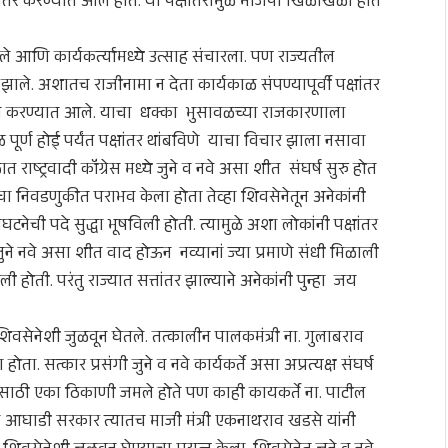
ंतर करण्यात आले होते. या पक्षांतरामुळे भाजपा खिळखिळी होत
 आणि कार्यकर्त्यामध्ये उत्साह संचारला. पण राज्यतील
र झाले. अशातच राजीनामा न देता कार्यकाळ संपण्यापूर्वी पक्षांतर
पात्र करण्यात आले. याचा धक्का भुसावळच्या राजकारणाला
ाळ पूर्ण होई पर्यंत पक्षांतर थांबविणे याचा विचार झाला नसावा
 राष्ट्रवादी कॉंग्रेस मध्ये जुने व नवे असा शीत संघर्ष सुरु होत
ंचा निवडणुकीत पराभव केला होता तेव्हा शिवसेनेतून अनेकांनी
 संघटनेची पदे सुद्धा भूषविली होती. त्यामुळे अशा लोकांनी पक्षांतर
 जुने नवे असा शीत वाद होऊन नव्यानां ज्या प्रमाणे संधी मिळाली
ोती. परंतु राज्यात सत्तांतर झाल्याने अनेकांनी पुन्हा जय
वसेनेशी जुळवून घेतले. तत्कालीन पालकमंत्री ना. गुलाबराव
 सत्कार प्रसंगी जुने व नवे कार्यकर्ते असा अप्रत्यक्ष संघर्ष
ासाठी एका ठिकाणी जमले होते पण काही कायकर्ते ना. पाटील
ील आघाडी सरकार त्यातच माजी मंत्री एकनाथराव खडसे यांनी