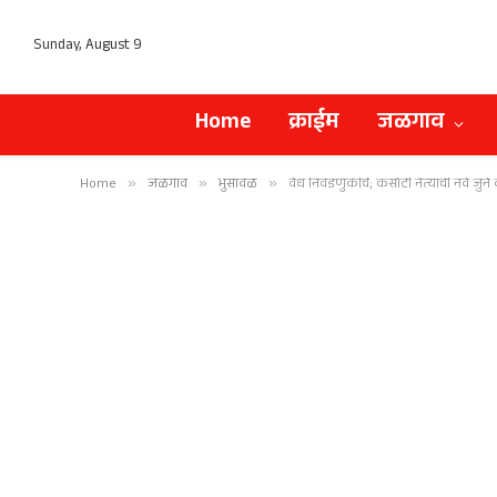
Sunday, August 9
Home
क्राईम
जळगाव
Home
»
जळगाव
»
भुसावळ
»
वेध निवडणुकीचे; कसोटी नेत्यांची नवे जुने कार