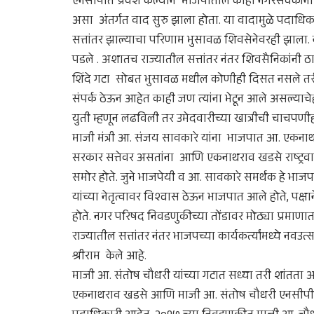
एनसीपीत प्रवेश केल्याने भाजपातील काही नगरसेवकांनी शि
असा अंतर्गत वाद सुरु झाला होता. या वादामुळे पदाधिकार्
सत्तांतर झाल्याचा परिणाम भुसावळ शिवसेनेवरही झाला.
पडले . अशातच राज्यातील सत्तांतर नंतर शिवसैनिकांनी ठाक
शिंदे गटा सोबत भुसावळ मधील कोणीही दिसत नसले तरी अ
संपर्क ठेऊन आहेत काही जण त्यांना भेटून आले असल्या
युती म्हणून लढविली तर उमेदवारीच्या खात्रीची चाचपणीह
माजी मंत्री आ. संजय सावकारे यांना भाजपात आ. एकना
सरकार सत्तेवर असतांना आणि एकनाथराव खडसे राष्ट्रवादी 
समोर होते. जुने भाजपेयी व आ. सावकारे समर्थक हे भ
यांच्या नेतृत्वावर विश्वास ठेऊन भाजपात आले होते, पक्
होते. नगर परिषद निवडणुकीच्या तोंडावर मोठ्या प्रमा
राज्यातील सत्तांतर नंतर भाजपच्या कार्यकर्त्यांमध्ये न
श्रीराम केले आहे.
माजी आ. संतोष चौधरी यांच्या गटात सध्या तरी शांतता 
एकनाथराव खडसे आणि माजी आ. संतोष चौधरी एनसीपीत आहे