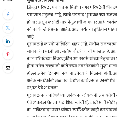
भुसावळ : निलेश वाणी
SHARE
जिल्हा परिषद , पंचायत सामिती व नगर परिषदेची निवड
प्रमाणात गढुळच आहे, त्याचे पडसाद भुसावळ च्या राजकार
होणार असून कसोटी मात्र नेतृत्वाची लागणार आहे. कार्यकर
नवे कार्यकर्ते संभ्रमात आहेत. आज पर्यंतचा इतिहास पाह
आहे.
भुसावळ हे कॉस्मो पॉलिटिन शहर आहे. येथील राजकारणाव
सावकारे व माजी आ . संतोष चौधरी यांची पकड आहे. आ. एकन
नगर परिषदेच्या निवडणुकीत आ. खडसे यांच्या नेतृत्वाव
होता तसेच राष्ट्रवादी कॉंग्रेसच्या नगरसेवकांनी सुद्धा भा
होऊन अनेक ठिकाणी नव्यांना उमेदवारी मिळाली होती. आ. खडसे
अनेक समर्थकांनी जळगाव येथील कार्यक्रमात एनसीपीचे प्
पक्षात प्रेवेश घेतला.
भुसावळ नगर परिषदेच्या अनेक नगरसेवकांनी अपात्रतेची ना
प्रेवेश करून घेतला पदाधिकार्‍यांची हि यादी भली मोठी
ना. अजितदादा पवार यांच्या उपस्थितीत काही नगरसेवका