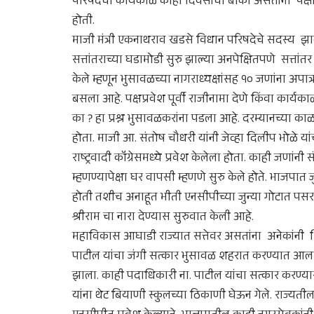
परिषदेचा कार्यकाळ काही दिवसांचा बाकी असतांना पक्षा
होती.
माजी मंत्री एकनाथराव खडसे विधान परिषदेचे सदस्य झाले
सत्तांतराच्या घडामोडी सुरु झाल्या अनपेक्षितपणे सत्तांत
केले म्हणून भुसावळच्या नागराध्यक्षांसह १० जणांना अ
बसला आहे. पक्षप्रवेश पूर्वी राजीनामा देणे किंवा कार्यक
का ? हा प्रश्न भुसावळकरांना पडला आहे. दरम्यानच्या काळात
होता. माजी आ. संतोष चौधरी यांनी जेव्हा दिलीप भोळे या
राष्ट्रवादी कॉंग्रेसमध्ये प्रवेश केलेला होता. काही जणांनी
म्हणण्यापेक्षा घर वापसी म्हणणे सुरु केले होते. भाजपात
होती तशीच अनाहूत भीती एनसीपीच्या जुन्या गोटात पसरली ह
श्रीराम चा नारा देण्यास सुरुवात केली आहे.
महाविकास आघाडी राज्यात सत्तेवर असतांना अनेकांनी शि
पाटील यांचा जंगी सत्कार भुसावळ शहरात करण्यात आला होता.
झाला. काही पदाधिकारी ना. पाटील यांचा सत्कार करण्य
यांना थेट बियाणी स्कुलच्या ठिकाणी घेऊन गेले. राज्यत