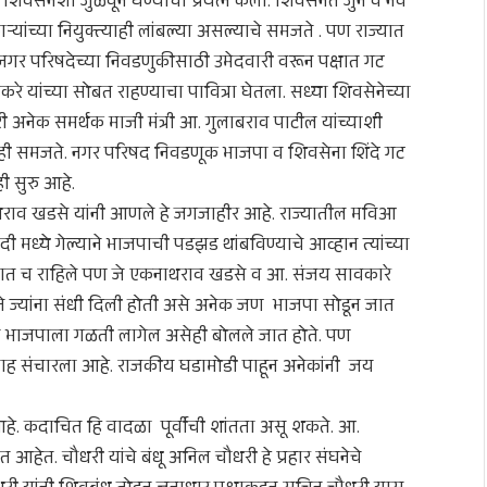
वसेनेशी जुळवून घेण्याचा प्रयत्न केला. शिवसेनेत जुने व नवे
‍यांच्या नियुक्त्याही लांबल्या असल्याचे समजते . पण राज्यात
 नगर परिषदेच्या निवडणुकीसाठी उमेदवारी वरून पक्षात गट
रे यांच्या सोबत राहण्याचा पावित्रा घेतला. सध्या शिवसेनेच्या
नेक समर्थक माजी मंत्री आ. गुलाबराव पाटील यांच्याशी
चेही समजते. नगर परिषद निवडणूक भाजपा व शिवसेना शिंदे गट
ी सुरु आहे.
थराव खडसे यांनी आणले हे जगजाहीर आहे. राज्यातील मविआ
मध्ये गेल्याने भाजपाची पडझड थांबविण्याचे आव्हान त्यांच्या
ाजपात च राहिले पण जे एकनाथराव खडसे व आ. संजय सावकारे
षाने ज्यांना संधी दिली होती असे अनेक जण भाजपा सोडून जात
णात भाजपाला गळती लागेल असेही बोलले जात होते. पण
वउत्साह संचारला आहे. राजकीय घडामोडी पाहून अनेकांनी जय
आहे. कदाचित हि वादळा पूर्वीची शांतता असू शकते. आ.
त. चौधरी यांचे बंधू अनिल चौधरी हे प्रहार संघनेचे