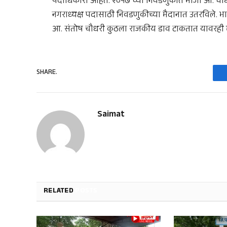
पदाधिकारी आहेत. २०१७ च्या निवडणुकीत माजी आ. चौधर
नगराध्यक्ष पदासाठी निवडणुकीच्या मैदानात उतरविले. 
आ. संतोष चौधरी कुठला राजकीय डाव टाकतात यावरही 
SHARE.
Saimat
RELATED
POSTS