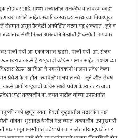
णूक तोंडावर आहे. सध्या राज्यातील राजकीय वातावरण काही
णावर पडलेले आहेत. स्थानिक स्वराज्य संस्थांच्या निवडणूक
्ते संभ्रमात असून ऐनवेळी अनपेक्षित घटना घडू शकतात . जुने व
ता नव्यांनाच संधी मिळत असल्याने नेत्यांचीही कसोटी लागणार
र माजी मंत्री आ. एकनाथराव खडसे , माजी मंत्री आ. संजय
ाथराव खडसे हे राष्ट्रवादी कॉंग्रेस पक्षात आहेत. २०१७ च्या
र विश्वास ठेऊन खाविआ चे नगरसेवकांनी भाजपा प्रवेश केला
जपात प्रेवेश केला होता. त्यावेळी भाजपात नवे – जुने शीत संघर्ष
 यांनी राष्ट्रवादी कॉंग्रेस मध्ये प्रवेश केल्यानंतर त्यांचा
रदेशाध्यक्ष तत्कालीन ना. जयंत पाटील यांच्या उपस्थतीत
मुष्की नको म्हणून स्वतः ऐवजी कुटुंबातील सदस्यांना पक्ष
 होती. यांनतर भुसावळ येथील मेळाव्यात तत्कालीन उपमुखमंत्री
ंनी भाजपातून एनसीपीत प्रवेश घेतला उल्लेखनीय म्हणजे नगर