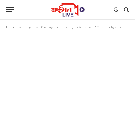
Home
»
क्राईम
»
Chalisgaon : मालेगावहून परतताना काळाचा घाला दहिवद फाट्याजवळ अपघातात दोन सख्या बहिणींचा मृत्यू