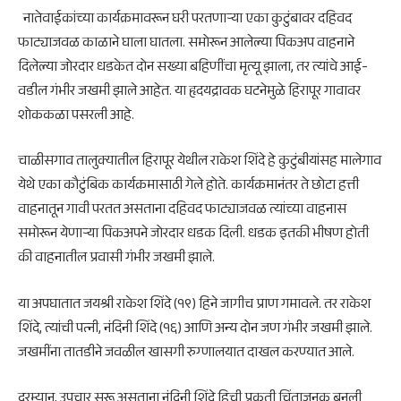
नातेवाईकांच्या कार्यक्रमावरून घरी परतणाऱ्या एका कुटुंबावर दहिवद
फाट्याजवळ काळाने घाला घातला. समोरून आलेल्या पिकअप वाहनाने
दिलेल्या जोरदार धडकेत दोन सख्या बहिणींचा मृत्यू झाला, तर त्यांचे आई-
वडील गंभीर जखमी झाले आहेत. या हृदयद्रावक घटनेमुळे हिरापूर गावावर
शोककळा पसरली आहे.
चाळीसगाव तालुक्यातील हिरापूर येथील राकेश शिंदे हे कुटुंबीयांसह मालेगाव
येथे एका कौटुंबिक कार्यक्रमासाठी गेले होते. कार्यक्रमानंतर ते छोटा हत्ती
वाहनातून गावी परतत असताना दहिवद फाट्याजवळ त्यांच्या वाहनास
समोरून येणाऱ्या पिकअपने जोरदार धडक दिली. धडक इतकी भीषण होती
की वाहनातील प्रवासी गंभीर जखमी झाले.
या अपघातात जयश्री राकेश शिंदे (१९) हिने जागीच प्राण गमावले. तर राकेश
शिंदे, त्यांची पत्नी, नंदिनी शिंदे (१६) आणि अन्य दोन जण गंभीर जखमी झाले.
जखमींना तातडीने जवळील खासगी रुग्णालयात दाखल करण्यात आले.
दरम्यान, उपचार सुरू असताना नंदिनी शिंदे हिची प्रकृती चिंताजनक बनली