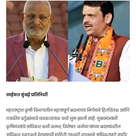
साईमत मुंबई प्रतिनिधी
महाराष्ट्रात कृषी विभागातील महत्वपूर्ण बदलाच्या निर्णयाने हितचिंतक आणि
राजकीय वर्तुळांमध्ये धक्कादायक चर्चा सुरू झाली आहे. मुख्यमंत्र्यांनी
कृषिमंत्र्यांचे अधिकार कमी करून, विशेषत: कर्मचाऱ्यांच्या बदल्यांवरील
अधिकार स्वतःकडे घेतल्याची माहिती गुरुवारी शासनाने अधिकृतपणे जाहीर