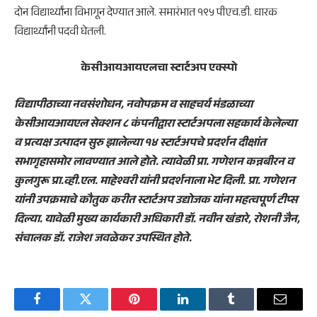
दोन विद्यार्थ्यांना विभागून देण्यात आले. समारंभात १९५ पीएच.डी. धारक
विद्यार्थ्यांनी पदवी घेतली.
केसीआयआयएलचा स्टार्टअप एक्स्पो
विद्यापीठाच्या नवसंशोधन, नवोपक्रम व साहचर्य मंडळाच्या
केसीआयआयएल सेक्शन ८ कंपनीद्वारा स्टार्टअपला सहकार्य केलेल्या
व प्रत्यक्ष उत्पादन सुरु झालेल्या १४ स्टार्टअपचे प्रदर्शन दीक्षांत
सभागृहासमोर लावण्यात आले होते. त्यावेळी प्रा. गणेशन कन्नबीरन व
कुलगुरू प्रा.व्ही.एल. माहेश्वरी यांनी प्रदर्शनाला भेट दिली. प्रा. गणेशन
यांनी उपक्रमाचे कौतुक करीत स्टार्टअप उद्योजक यांना महत्वपूर्ण टीप्स
दिल्या. यावेळी मुख्य कार्यकारी अधिकारी डॉ. नवीन खंडारे, रोशनी जैन,
संचालक डॉ. राजेश जवळेकर उपस्थित होते.
Facebook
Twitter
Pinterest
LinkedIn
Tumblr
Email