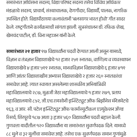
समारंभात अधिसभा सदस्य, विद्या परिषद सदस्य तसेच विविध अधिकार
मंडळाचे सदस्य, प्राचार्य, संस्थाचालक, देणगीदार, विद्यार्थी, पालक, नागरिक
उपस्थित होते. विद्यापीठाच्या कलावंतानी ‘बलसागर भारत होवो’ गीत सादर
केले. राष्ट्रगीताने कार्यक्रमाची सांगता झाली. सूत्रसंचालन डॉ. रफिक शेख,
खेमचंद पाटील, डॉ. विना महाजन यांनी केले.
समारंभात २९ हजार
९७ विद्यार्थ्यांना पदवी देण्यात आली असून यामध्ये,
विज्ञान व तंत्रज्ञान विद्याशाखेचे १२ हजार २५९ स्नातक, वाणिज्य व व्यवस्थापन
विद्याशाखेचे ४ हजार ५९९ स्नातक, मानवविज्ञान विद्याशाखेचे ६ हजार ४१९
आणि आंतर विद्याशाखीय अभ्यास विद्याशाखेचे २ हजार २६० स्नातकांचा
समावेश आहे. त्यात स्वायत्त असलेल्या शासकीय अभियांत्रिकी
महाविद्यालयाचे २८७, मुळजी जेठा महाविद्यालयाचे १ हजार २७१, प्रताप
महाविद्यालयाचे ८५२, जी.एच.रायसोनी इन्स्टिट्युट ऑफ बिझीनेस मॅनेजमेंटचे
९६३, व आर. सी. पटेल इन्स्टिट्युट ऑफ फार्मास्युटीकल एज्युकेशन ॲण्ड
रिसर्च, शिरपूरचे १८७ अशा ३ हजार ५६० विद्यार्थ्यांना पदवी बहाल केली.
गुणवत्ता यादीतील १२० विद्यार्थ्यांना या समारंभात सुवर्णपदक दिले. यामध्ये
८८ मुले व ३२ मुलींचा समावेश आहे. तसेच एक सुवर्णपदक समान गुणांमुळे