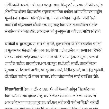
अंगीकारले तर त्यांना जीवनात यश हमखास मिळू शकेल.त्यासाठी नवे राष्ट्रीय
शैक्षणिक धोरण विद्यार्थ्यांना उत्कृष्ठ नागरिक बनवेल, असे प्रतिपादन राष्ट्रीय
मूल्यांकन व मान्यता परिषदेचे संचालक प्रा. गणेशन कन्नबीरन यांनी केले.
कवयित्री बहिणाबाई चौधरी उत्तर महाराष्ट्र विद्यापीठात आयोजित दीक्षांत
समारंभात ते बोलत होते. अध्यक्षस्थानी कुलगुरू प्रा. व्ही.एल. माहेश्वरी होते.
यावेळी प्र-कुलगुरू
प्रा. एस.टी. इंगळे, कुलसचिव डॉ.विनोद पाटील, परीक्षा
व मूल्यमापन मंडळाचे संचालक प्रा.योगेश पाटील तसेच व्यवस्थापन परिषदेचे
सदस्य सर्वश्री राजेंद्र नन्नवरे, प्रा. अनिल डोंगरे, प्रा. साहेबराव भूकन, प्राचार्य
जगदीश पाटील, प्राचार्य एस.आर. राजपूत, प्रा.जे.व्ही. साळी, प्राचार्य संजय
सुराणा, प्रा. शिवाजी पाटील, प्रा. सुरेखा पालवे, नितीन झाल्टे, प्रा. महेंद्र रघुवंशी,
डॉ.पवित्रा पाटील, डॉ. पराग मसराम, सीए रवींद्र पाटील आदी उपस्थित होते.
विद्यापीठाची
देशपातळीवर दखल घेतली गेल्याचे सांगून विद्यापीठाच्या
विद्यार्थ्यांना सर्वच क्षेत्रात राष्ट्रीय पातळीवर सन्मान मिळविला असल्याचे
अध्यक्षीय भाषणात कुलगुरू प्रा. व्ही.एल. माहेश्वरी यांनी सांगितले. यावेळी