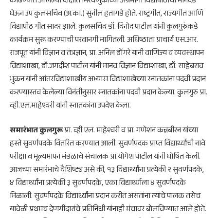
काढण्यात आलेल्या दीक्षांत मिरवणुकीच्या अग्रभागी विद्यापीठाचा मानदंड
घेऊन उप कुलसचिव (अ.का.) सुनील हतागडे होते. राष्ट्रगीत, राज्यगीत आणि
विद्यापीठ गीत सादर झाले. कुलसचिव डॉ. विनोद पाटील यांनी कुलगुरुंकडे
कार्यक्रम सुरू करण्याची परवानगी मागितली. अधिष्ठाता प्राचार्य एस.आर.
राजपूत यांनी विज्ञान व तंत्रज्ञान, प्रा. अनिल डोंगरे यांनी वाणिज्य व व्यवस्थापन
विद्याशाखा, डॉ.जगदीश पाटील यांनी मानव विज्ञान विद्याशाखा, डॉ. साहेबराव
भुकन यांनी आंतरविद्याशाखीय अभ्यास विद्याशाखेच्या स्नातकांना पदवी प्रदान
करण्यास्तव केलेल्या विनंतीनुसार स्नातकांना पदवी प्रदान केल्या. कुलगुरु प्रा.
व्ही.एल.माहेश्वरी यांनी स्नातकांना उपदेश केला.
समारंभात कुलगुरू
प्रा. व्ही.एल. माहेश्वरी व प्रा. गणेशन कन्नबीरन यांच्या
हस्ते सुवर्णपदके वितरित करण्यात आली. सुवर्णपदक प्राप्त विद्यार्थ्यांची नावे
परीक्षा व मूल्यमापन मंडळाचे संचालक प्रा.योगेश पाटील यांनी घोषित केली.
आजच्या समारंभाचे वैशिष्ट्य असे की, १३ विद्यार्थ्यांना प्रत्येकी २ सुवर्णपदके,
४ विद्यार्थ्यांना प्रत्येकी ३ सुवर्णपदके, एका विद्यार्थ्याला ४ सुवर्णपदके
मिळाली. सुवर्णपदके विद्यार्थ्यांना प्रदान करीत असतांना त्यांचे पालक तसेच
यावेळी प्रथमच देणगीदारांचे प्रतिनिधी यांनाही मंचावर बोलविण्यात आले होते.