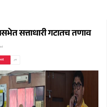
सभेत सत्ताधारी गटातच तणाव
ead
est