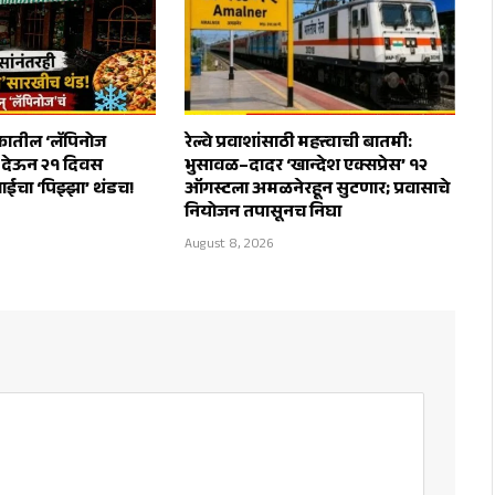
तील ‘लॅपिनोज
रेल्वे प्रवाशांसाठी महत्त्वाची बातमी:
स देऊन २१ दिवस
भुसावळ–दादर ‘खान्देश एक्सप्रेस’ १२
ाईचा ‘पिझ्झा’ थंडच!
ऑगस्टला अमळनेरहून सुटणार; प्रवासाचे
नियोजन तपासूनच निघा
August 8, 2026