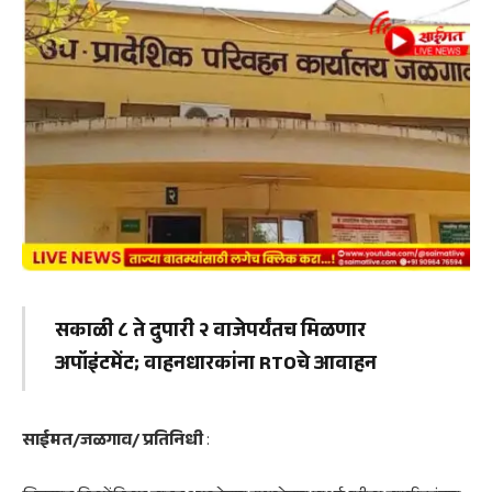
सकाळी ८ ते दुपारी २ वाजेपर्यंतच मिळणार
अपॉइंटमेंट; वाहनधारकांना RTOचे आवाहन
साईमत/जळगाव/ प्रतिनिधी
: