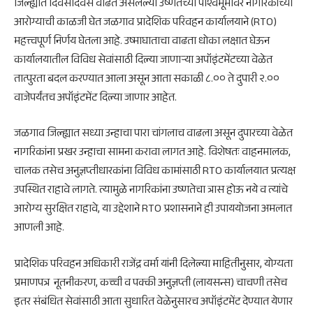
जिल्ह्यात दिवसेंदिवस वाढत असलेल्या उष्णतेच्या पार्श्वभूमीवर नागरिकांच्या
आरोग्याची काळजी घेत जळगाव प्रादेशिक परिवहन कार्यालयाने (RTO)
महत्त्वपूर्ण निर्णय घेतला आहे. उष्माघाताचा वाढता धोका लक्षात घेऊन
कार्यालयातील विविध सेवांसाठी दिल्या जाणाऱ्या अपॉइंटमेंटच्या वेळेत
तात्पुरता बदल करण्यात आला असून आता सकाळी ८.०० ते दुपारी २.००
वाजेपर्यंतच अपॉइंटमेंट दिल्या जाणार आहेत.
जळगाव जिल्ह्यात सध्या उन्हाचा पारा चांगलाच वाढला असून दुपारच्या वेळेत
नागरिकांना प्रखर उन्हाचा सामना करावा लागत आहे. विशेषतः वाहनमालक,
चालक तसेच अनुज्ञप्तीधारकांना विविध कामांसाठी RTO कार्यालयात प्रत्यक्ष
उपस्थित राहावे लागते. त्यामुळे नागरिकांना उष्णतेचा त्रास होऊ नये व त्यांचे
आरोग्य सुरक्षित राहावे, या उद्देशाने RTO प्रशासनाने ही उपाययोजना अमलात
आणली आहे.
प्रादेशिक परिवहन अधिकारी राजेंद्र वर्मा यांनी दिलेल्या माहितीनुसार, योग्यता
प्रमाणपत्र नूतनीकरण, कच्ची व पक्की अनुज्ञप्ती (लायसन्स) चाचणी तसेच
इतर संबंधित सेवांसाठी आता सुधारित वेळेनुसारच अपॉइंटमेंट देण्यात येणार