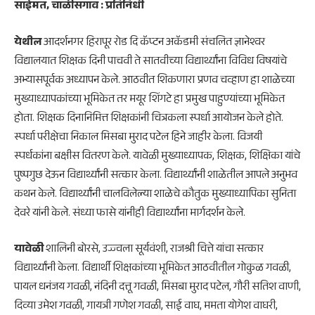
साईमत, चाळीसगाव : प्रतिनिधी
येथील
आदर्शनगर हिरापूर रोड दि कॅप्टन अकॅडमी संचलित ज्ञानेश्वर
विद्यालयात शिक्षक दिनी पाचवी ते सातवीच्या विद्यार्थ्यांना विविध विषयांचे
अभ्यासपूर्वक अध्यापन केले. आठवीत शिकणारा प्रणव चव्हाण हा शाळेच्या
मुख्याध्यापकांच्या भूमिकेत तर मयूर शिंगटे हा प्रमुख पाहुण्यांच्या भूमिकेत
होता. शिक्षक दिनानिमित्त शिक्षकांनी चित्रकला स्पर्धा आयोजन केले होते.
स्पर्धा परीक्षेचा निकाल मिसबा मुराद पटेल हिने जाहीर केला. विजयी
स्पर्धकांना बक्षीस वितरण केले. यावेळी मुख्याध्यापक, शिक्षक, शिक्षिका यांचे
पुष्पगुछ देऊन विद्यार्थ्यांनी सत्कार केला. विद्यार्थ्यांनी शाळेतील आपले अनुभव
कथन केले. विद्यार्थ्यांनी चालविलेल्या शाळेचे कौतुक मुख्याध्यापिका सुनिता
देवरे यांनी केले. संध्या फासे यांनीही विद्यार्थ्यांना मार्गदर्शन केले.
यावेळी
शालिनी बोरसे, उज्ज्वला सूर्यवंशी, राजश्री चित्ते यांचा सत्कार
विद्यार्थ्यांनी केला. विद्यार्थी शिक्षकांच्या भूमिकेत आठवीतील गोकुळ गवळी,
पायल धनंजय गवळी, नंदिनी दत्तू गवळी, मिसबा मुराद पटेल, गौरी सतिश वाणी,
दिव्या उमेश गवळी, गायत्री गणेश गवळी, साई वाघ, ममता योगेश वाघरी,