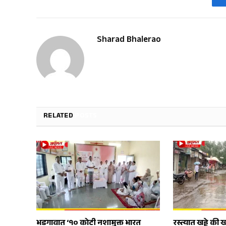
Sharad Bhalerao
RELATED
POSTS
भडगावात ‘१० कोटी नशामुक्त भारत
रस्त्यात खड्डे की ख