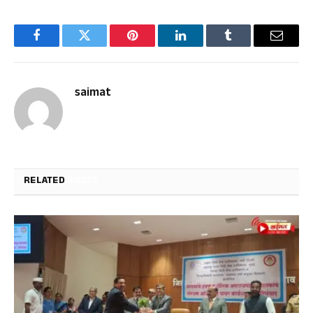
Facebook
Twitter
Pinterest
LinkedIn
Tumblr
Email
saimat
RELATED
POSTS