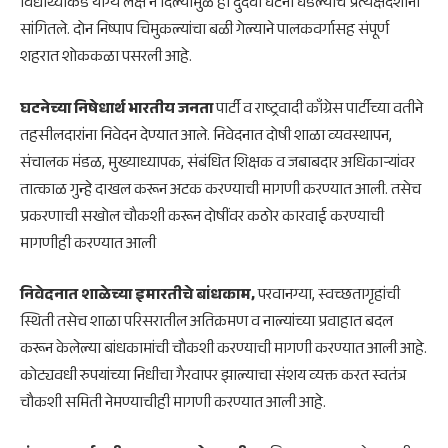
विद्यार्थ्यांकडे योग्य लक्ष न दिल्यामुळे ही दुर्दैवी घटना घडल्याचे प्रत्यक्षदर्शींनी
सांगितले. दोन निष्पाप चिमुकल्यांचा बळी गेल्याने पालकवर्गासह संपूर्ण
शहरात शोककळा पसरली आहे.
घटनेच्या निषेधार्थ भारतीय जनता
पार्टी व राष्ट्रवादी काँग्रेस पार्टीच्या वतीने
तहसीलदारांना निवेदन देण्यात आले. निवेदनात दोषी शाळा व्यवस्थापन,
संचालक मंडळ, मुख्याध्यापक, संबंधित शिक्षक व जबाबदार अधिकाऱ्यांवर
तात्काळ गुन्हे दाखल करून अटक करण्याची मागणी करण्यात आली. तसेच
प्रकरणाची सखोल चौकशी करून दोषींवर कठोर कारवाई करण्याची
मागणीही करण्यात आली
निवेदनात शाळेच्या इमारतीचे बांधकाम,
परवानग्या, स्वच्छतागृहांची
स्थिती तसेच शाळा परिसरातील अतिक्रमण व नाल्यांच्या प्रवाहात बदल
करून केलेल्या बांधकामांची चौकशी करण्याची मागणी करण्यात आली आहे.
कोट्यवधी रुपयांच्या निधीचा गैरवापर झाल्याचा संशय व्यक्त करत स्वतंत्र
चौकशी समिती नेमण्याचीही मागणी करण्यात आली आहे.