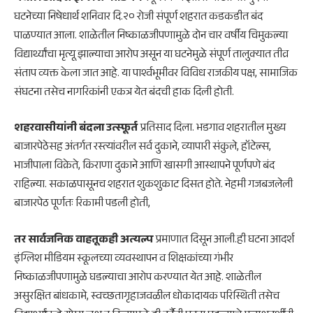
घटनेच्या निषेधार्थ शनिवार दि.२० रोजी संपूर्ण शहरात कडकडीत बंद
पाळण्यात आला. शाळेतील निष्काळजीपणामुळे दोन चार वर्षीय चिमुकल्या
विद्यार्थ्यांचा मृत्यू झाल्याचा आरोप असून या घटनेमुळे संपूर्ण तालुक्यात तीव्र
संताप व्यक्त केला जात आहे. या पार्श्वभूमीवर विविध राजकीय पक्ष, सामाजिक
संघटना तसेच नागरिकांनी एकत्र येत बंदची हाक दिली होती.
शहरवासीयांनी बंदला उत्स्फूर्त
प्रतिसाद दिला. भडगाव शहरातील मुख्य
बाजारपेठेसह अंतर्गत रस्त्यांवरील सर्व दुकाने, व्यापारी संकुले, हॉटेल्स,
भाजीपाला विक्रेते, किराणा दुकाने आणि खासगी आस्थापने पूर्णपणे बंद
राहिल्या. सकाळपासूनच शहरात शुकशुकाट दिसत होते. नेहमी गजबजलेली
बाजारपेठ पूर्णतः रिकामी पडली होती,
तर सार्वजनिक वाहतूकही अत्यल्प
प्रमाणात दिसून आली.ही घटना आदर्श
इंग्लिश मीडियम स्कूलच्या व्यवस्थापन व शिक्षकांच्या गंभीर
निष्काळजीपणामुळे घडल्याचा आरोप करण्यात येत आहे. शाळेतील
असुरक्षित बांधकामे, स्वच्छतागृहाजवळील धोकादायक परिस्थिती तसेच