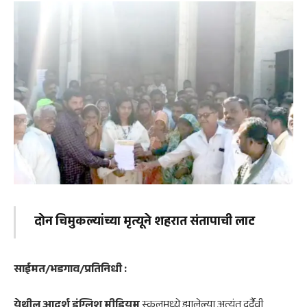
दोन चिमुकल्यांच्या मृत्यूने शहरात संतापाची लाट
साईमत/भडगाव/प्रतिनिधी :
येथील आदर्श इंग्लिश मीडियम
स्कूलमध्ये झालेल्या अत्यंत दुर्दैवी