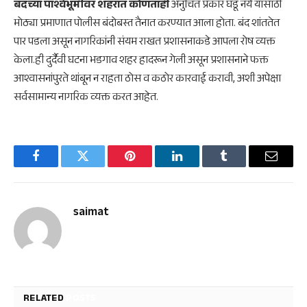
बंदच्या पार्श्वभूमीवर शहरात कोणताही
अनुचित प्रकार घडू नये यासाठी
मोठ्या प्रमाणात पोलीस बंदोबस्त तैनात करण्यात आला होता. बंद शांततेत
पार पडला असून नागरिकांनी संयम राखत प्रशासनाकडे आपला रोष व्यक्त
केला.ही दुर्दैवी घटना भडगाव शहर हादरून गेली असून प्रशासनाने फक्त
आश्वासनांपुरते थांबून न राहता ठोस व कठोर कारवाई करावी, अशी अपेक्षा
सर्वसामान्य नागरिक व्यक्त करत आहेत.
Facebook
Twitter
Pinterest
LinkedIn
Tumblr
Email
saimat
RELATED
POSTS