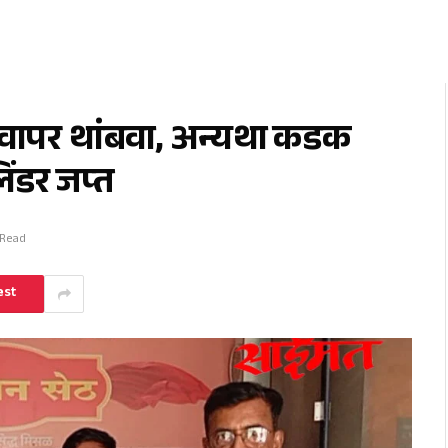
रवापर थांबवा, अन्यथा कडक
ंडर जप्त
 Read
est