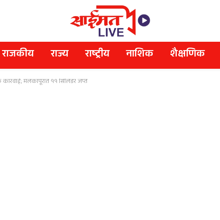
राजकीय
राज्य
राष्ट्रीय
नाशिक
शैक्षणिक
क कारवाई; मलकापूरात ११ सिलिंडर जप्त