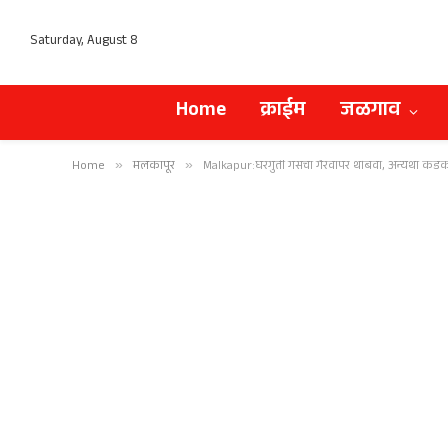
Saturday, August 8
Home
क्राईम
जळगाव
Home
»
मलकापूर
»
Malkapur:घरगुती गॅसचा गैरवापर थांबवा, अन्यथा कड