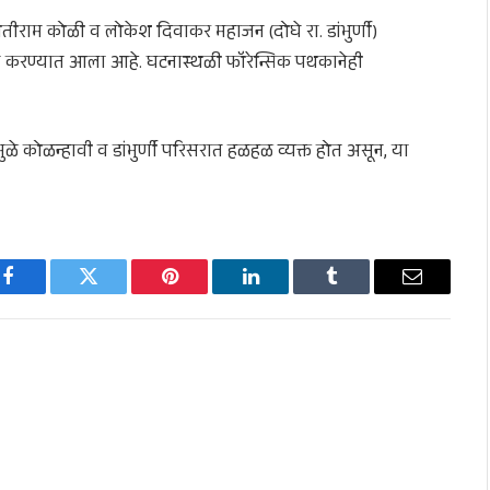
तीराम कोळी व लोकेश दिवाकर महाजन (दोघे रा. डांभुर्णी)
ाखल करण्यात आला आहे. घटनास्थळी फॉरेन्सिक पथकानेही
मुळे कोळन्हावी व डांभुर्णी परिसरात हळहळ व्यक्त होत असून, या
Facebook
Twitter
Pinterest
LinkedIn
Tumblr
Email