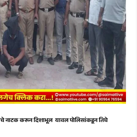
ाताचे नाटक करून दिशाभूल यावल पोलिसांकडून तिघे