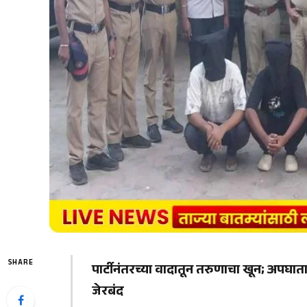
SHARE
पार्टीनंतरच्या वादातून तरुणाचा खून; अपघ
जेरबंद