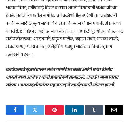
आचार्य अविराज बाबा, जनार्दन बाबा, केशोध्याय बाबा, तपस्विनी कमल
अक्का विराट, मनीषाताई विराट व श्याम शास्त्री विराट यांनी अथक परिश्रम
घेतले. संतांजी नगरातील नागरिक व पंचक्रोशीतील उपदेशी समाजबांधवांनी
कार्यक्रमासाठी अमूल्य सहकार्य केले.कार्यक्रमास गोपाल पंजाबी, ॲड. संजय
वानखेडे, डॉ. मोहन तायडे, एकनाथ बोरसे, ज्ञा.ना.हिवाळे, पुरुषोत्तम बोंबटकार,
संतोष बोंबटकार, शरद बगाडे, पांडुरंग पाटील, उल्हास संबारे, भास्कर तायडे,
संजय धोरण, संजय कातव, शैलेंद्रसिंग राजपूत आदींचा सक्रिय सहभाग
उल्लेखनीय ठरला.
कार्यक्रमाचे सूत्रसंचालन महंत पांगरीकर बाबा आणि महंत विनोद
शास्त्री बाबा आंबेकर यांनी प्रभावीपणे सांभाळले. जनार्दन बाबा विराट
यांच्या आभारप्रदर्शनानंतर महाप्रसादाने कार्यक्रमाची सांगता झाली.
Facebook
Twitter
Pinterest
LinkedIn
Tumblr
Email