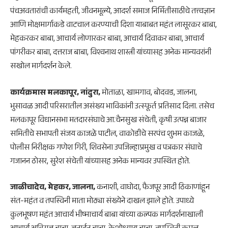
पंचअवतारांची कार्यमहती, जीवनमूल्ये, आदर्श समाज निर्मितीसाठीचे तत्त्वज्ञान
आणि मोक्षमार्गाकडे वाटचाल करण्याची दिशा याबाबत महंत लासूरकर बाबा,
मेहकरकर बाबा, आचार्य लोणारकर बाबा, आचार्य दिवाकर बाबा, आचार्य
पांगरीकर बाबा, दत्तराज बाबा, विश्वनाथ शास्त्री यांच्यासह अनेक मान्यवरांनी
सखोल मार्गदर्शन केले.
कार्यक्रमास मलकापूर, नांदुरा,
मोताळा, खामगाव, बोदवड, जालना,
भुसावळ आदी परिसरातील असंख्य भाविकांनी उत्स्फूर्त प्रतिसाद दिला. तसेच
मलकापूर विधानसभा मतदारसंघाचे आ.चैनसुख संचेती, कृषी उत्पन्न बाजार
समितीचे सभापती संजय काजळे पाटील, वाकोडीचे सरपंच शुभम काजळे,
पोलीस निरीक्षक गणेश गिरी, शिवसेना उपजिल्हाप्रमुख व पत्रकार संघाचे
गजानन ठोसर, सुरेश संचेती यांच्यासह अनेक मान्यवर उपस्थित होते.
जाळीचादेव, मेहकर, जालना,
कनाशी, वाघोदा, फैजपूर आदी ठिकाणांहून
संत-महंत व तपस्विनी माता मोठ्या संख्येने दाखल झाले होते. उपाध्ये
कुलभूषण महंत आचार्य भीष्माचार्य बाबा यांच्या कल्पक मार्गदर्शनाखाली