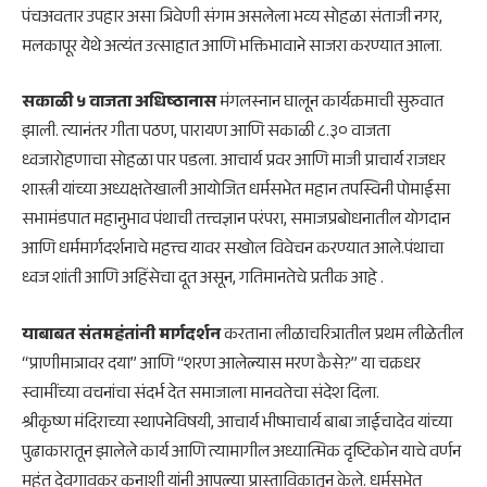
पंचअवतार उपहार असा त्रिवेणी संगम असलेला भव्य सोहळा संताजी नगर,
मलकापूर येथे अत्यंत उत्साहात आणि भक्तिभावाने साजरा करण्यात आला.
सकाळी ५ वाजता अधिष्ठानास
मंगलस्नान घालून कार्यक्रमाची सुरुवात
झाली. त्यानंतर गीता पठण, पारायण आणि सकाळी ८.३० वाजता
ध्वजारोहणाचा सोहळा पार पडला. आचार्य प्रवर आणि माजी प्राचार्य राजधर
शास्त्री यांच्या अध्यक्षतेखाली आयोजित धर्मसभेत महान तपस्विनी पोमाईसा
सभामंडपात महानुभाव पंथाची तत्त्वज्ञान परंपरा, समाजप्रबोधनातील योगदान
आणि धर्ममार्गदर्शनाचे महत्त्व यावर सखोल विवेचन करण्यात आले.पंथाचा
ध्वज शांती आणि अहिंसेचा दूत असून, गतिमानतेचे प्रतीक आहे .
याबाबत संतमहंतांनी मार्गदर्शन
करताना लीळाचरित्रातील प्रथम लीळेतील
“प्राणीमात्रावर दया” आणि “शरण आलेल्यास मरण कैसे?” या चक्रधर
स्वामींच्या वचनांचा संदर्भ देत समाजाला मानवतेचा संदेश दिला.
श्रीकृष्ण मंदिराच्या स्थापनेविषयी, आचार्य भीष्माचार्य बाबा जाईचादेव यांच्या
पुढाकारातून झालेले कार्य आणि त्यामागील अध्यात्मिक दृष्टिकोन याचे वर्णन
महंत देवगावकर कनाशी यांनी आपल्या प्रास्ताविकातून केले. धर्मसभेत